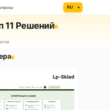
вопросы
п 11 Решений
ветов
ера
Lp-Sklad