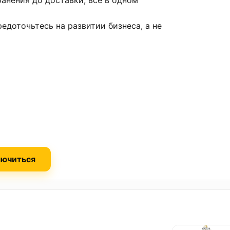
анения до доставки, все в одном
доточьтесь на развитии бизнеса, а не
ючиться