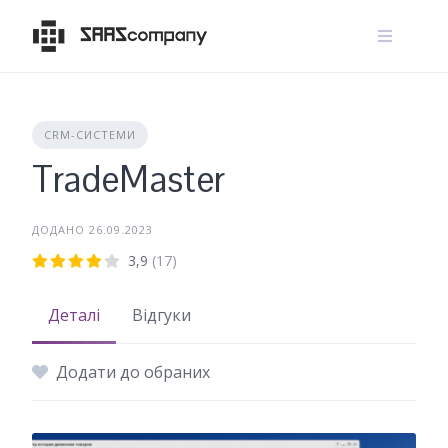
Skip
to
content
CRM-СИСТЕМИ
TradeMaster
ДОДАНО 26.09.2023
3,9
(17)
Деталі
Відгуки
Додати до обраних