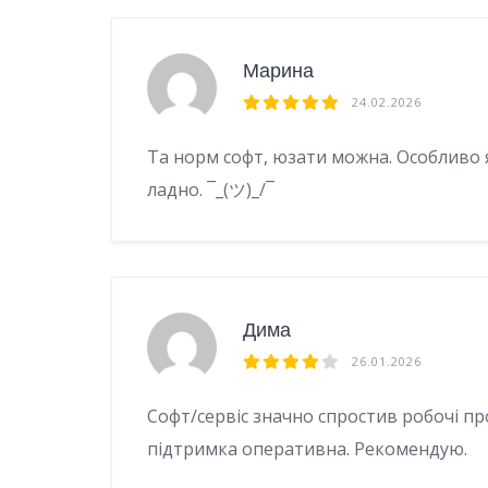
Марина
24.02.2026
Та норм софт, юзати можна. Особливо 
ладно. ¯_(ツ)_/¯
Дима
26.01.2026
Софт/сервіс значно спростив робочі пр
підтримка оперативна. Рекомендую.