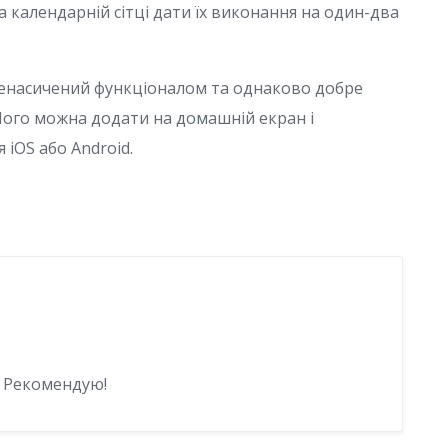
а календарній сітці дати їх виконання на один-два
енасичений функціоналом та однаково добре
. Його можна додати на домашній екран і
iOS або Android.
. Рекомендую!