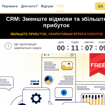
Переваги
Для кого?
Відгуки
FAQ
UA
CRM: Зменште відмови та збільшт
прибуток
ЗБІЛЬШТЕ ПРИБУТОК, СКОРОТИВШИ ВТРАТИ КЛІЄНТІВ
днів
годин
хвилин
секу
Ця пропозиція
00
1
1
0
7
0
закінчиться через:
FRE