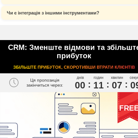
Чи є інтеграція з іншими інструментами?
CRM: Зменште відмови та збільшт
прибуток
ЗБІЛЬШТЕ ПРИБУТОК, СКОРОТИВШИ ВТРАТИ КЛІЄНТІВ
днів
годин
хвилин
секу
Ця пропозиція
00
1
1
0
7
0
закінчиться через:
FRE