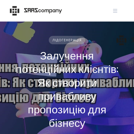
Skip
to
content
ЛІДОГЕНЕРАЦІЯ
Залучення
потенційних клієнтів:
Як створити
привабливу
пропозицію для
бізнесу