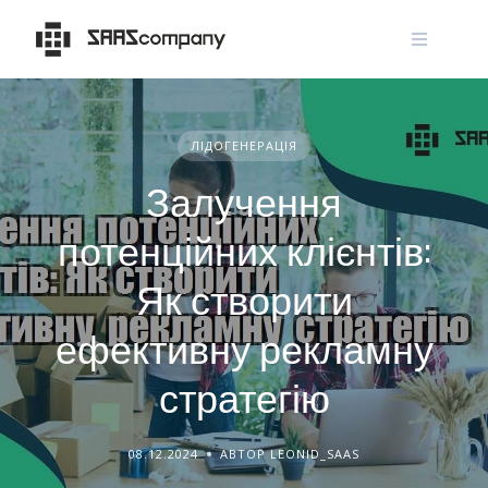
Skip
to
content
ЛІДОГЕНЕРАЦІЯ
Залучення
потенційних клієнтів:
Як створити
ефективну рекламну
стратегію
08.12.2024
АВТОР LEONID_SAAS