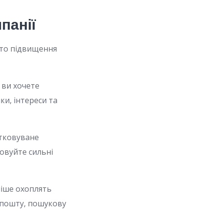
панії
и то підвищення
 ви хочете
ки, інтереси та
тковуване
овуйте сильні
ніше охоплять
 пошту, пошукову