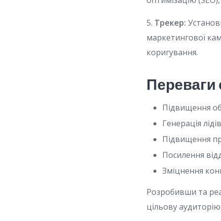
оптимізацію (SEO)
5.
Трекер:
Установі
маркетингової камп
коригування.
Переваги 
Підвищення об
Генерація ліді
Підвищення п
Посилення відд
Зміцнення кон
Розробивши та ре
цільову аудиторію,