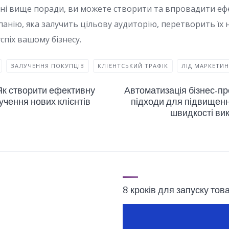
ні вище поради, ви можете створити та впровадити е
анію, яка залучить цільову аудиторію, перетворить їх 
успіх вашому бізнесу.
ЗАЛУЧЕННЯ ПОКУПЦІВ
КЛІЄНТСЬКИЙ ТРАФІК
ЛІД МАРКЕТИН
 Як створити ефективну
Автоматизація бізнес-про
учення нових клієнтів
підходи для підвищенн
швидкості ви
8 кроків для запуску тов