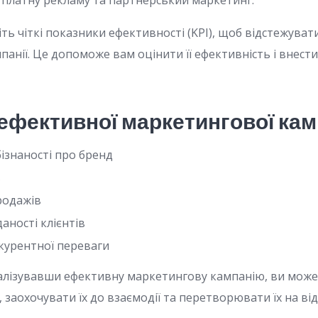
, платну рекламу та партнерський маркетинг.
ть чіткі показники ефективності (KPI), щоб відстежуват
анії. Це допоможе вам оцінити її ефективність і внести
ефективної маркетингової кам
ізнаності про бренд
в
родажів
аності клієнтів
курентної переваги
алізувавши ефективну маркетингову кампанію, ви може
 заохочувати їх до взаємодії та перетворювати їх на від