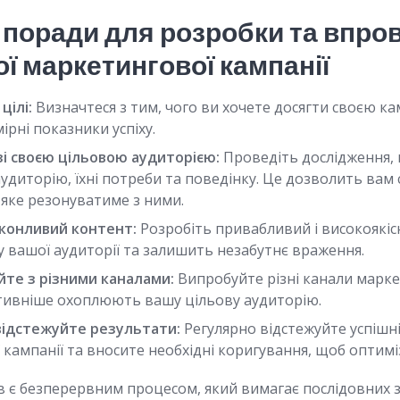
 поради для розробки та впр
ї маркетингової кампанії
цілі:
Визначтеся з тим, чого ви хочете досягти своєю ка
ірні показники успіху.
і своєю цільовою аудиторією:
Проведіть дослідження,
удиторію, їхні потреби та поведінку. Це дозволить вам
 яке резонуватиме з ними.
конливий контент:
Розробіть привабливий і високоякіс
у вашої аудиторії та залишить незабутнє враження.
те з різними каналами:
Випробуйте різні канали марке
ективніше охоплюють вашу цільову аудиторію.
відстежуйте результати:
Регулярно відстежуйте успішні
кампанії та вносите необхідні коригування, щоб оптимі
в є безперервним процесом, який вимагає послідовних зу