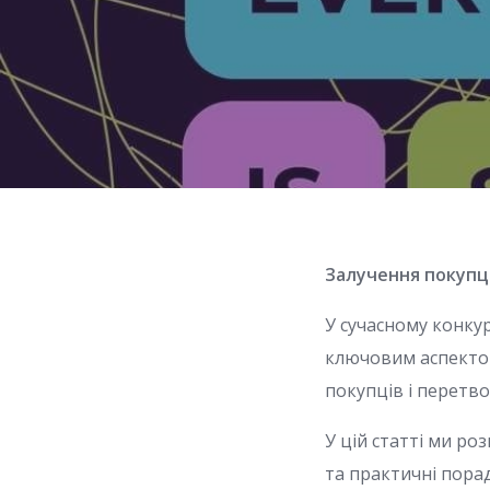
Залучення покупц
У сучасному конку
ключовим аспектом
покупців і перетво
У цій статті ми ро
та практичні порад