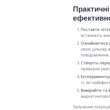
Практичні
ефективно
Поставте чіткі 
встановіть вим
Ознайомтеся з
свою цільову а
повідомлення,
Створіть пере
приверне уваг
Експериментуй
ті, які найеф
Виміряйте та 
маркетингової 
Залучення покупці