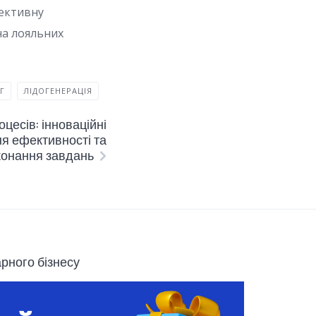
фективну
на лояльних
Г
ЛІДОГЕНЕРАЦІЯ
цесів: інноваційні
я ефективності та
конання завдань
арного бізнесу