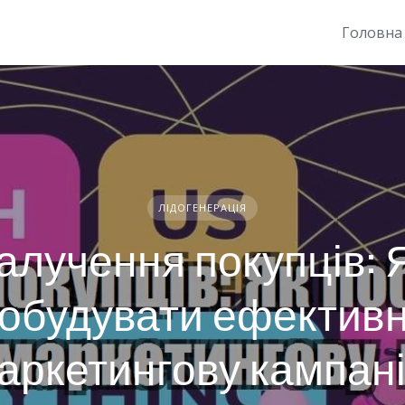
Головна
ЛІДОГЕНЕРАЦІЯ
алучення покупців: 
обудувати ефектив
аркетингову кампан