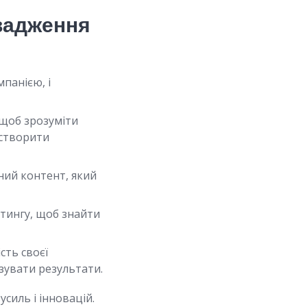
овадження
мпанією, і
 щоб зрозуміти
 створити
ний контент, який
тингу, щоб знайти
сть своєї
зувати результати.
силь і інновацій.