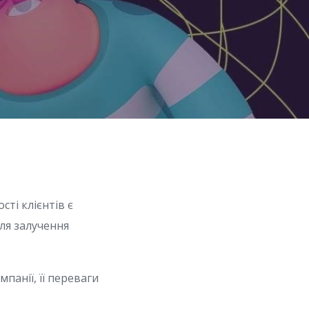
ті клієнтів є
ля залучення
панії, її переваги