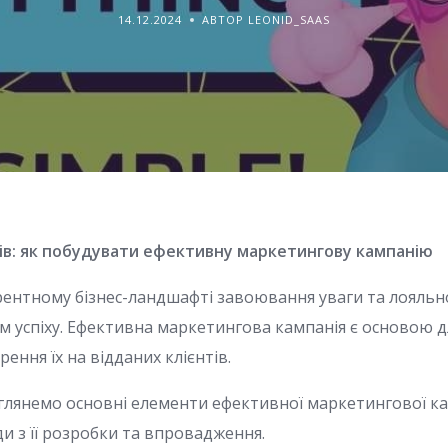
14.12.2024
АВТОР LEONID_SAAS
ів: як побудувати ефективну маркетингову кампанію
рентному бізнес-ландшафті завоювання уваги та лояльнос
 успіху. Ефективна маркетингова кампанія є основою д
рення їх на відданих клієнтів.
зглянемо основні елементи ефективної маркетингової кам
и з її розробки та впровадження.