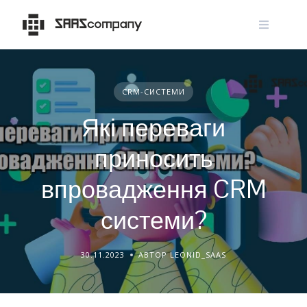
Skip
to
content
CRM-СИСТЕМИ
Які переваги
приносить
впровадження CRM
системи?
30.11.2023
АВТОР LEONID_SAAS