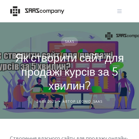
Skip
to
content
SAAS
Як створити сайт для
продажі курсів за 5
хвилин?
24.08.2025
АВТОР LEONID_SAAS
Створення власного сайту для продажу онлайн-