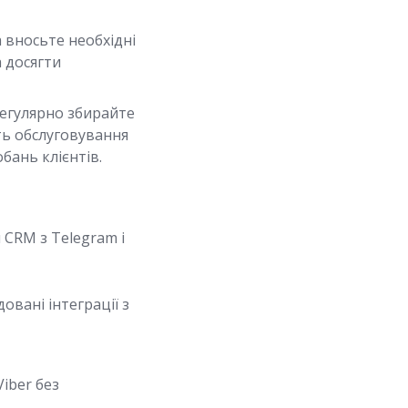
а вносьте необхідні
 досягти
егулярно збирайте
ть обслуговування
бань клієнтів.
и CRM з Telegram і
вані інтеграції з
Viber без