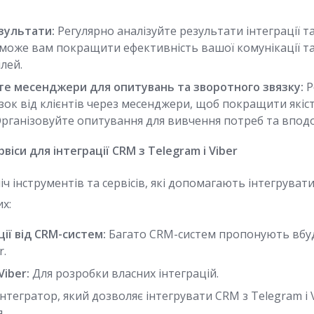
зультати:
Регулярно аналізуйте результати інтеграції т
оможе вам покращити ефективність вашої комунікації та
лей.
е месенджери для опитувань та зворотного звязку:
Р
зок від клієнтів через месенджери, щоб покращити якіс
Організовуйте опитування для вивчення потреб та вподо
віси для інтеграції CRM з Telegram і Viber
ліч інструментів та сервісів, які допомагають інтегруват
их:
ції від CRM-систем:
Багато CRM-систем пропонують вбудо
r.
Viber:
Для розробки власних інтеграцій.
інтегратор, який дозволяє інтегрувати CRM з Telegram і 
.