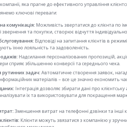
 компанії, яка прагне до ефективного управління клієнт
лянемо ключові переваги:
на комунікація:
Можливість звертатися до клієнта по ім
 звернення та покупки, створює відчуття індивідуально
бслуговування:
Відповіді на запитання клієнтів в режим
ують їхню лояльність та задоволеність.
одажів:
Надсилання персоналізованих пропозицій, акці
ери сприяє збільшенню конверсії та середнього чека.
 рутинних задач:
Автоматичне створення заявок, нагад
інформаційних матеріалів – все це значно економить ча
 даних:
Інтеграція дозволяє збирати дані про клієнтську 
аналізувати їх та використовувати для покращення мар
итрат:
Зменшення витрат на телефонні дзвінки та інші к
клієнтів:
Клієнти можуть звязатися з компанією у зручний