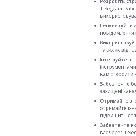
Розробіть стра
Telegram і Vib
використовува
Сегментуйте 
повідомлення 
Використовуйт
таких як відпов
Інтегруйте з 
інструментами,
вам створити 
Забезпечте бе
захищені кана
Отримайте зго
отримайте їхн
підвищить лоял
Забезпечте як
вас через Tele