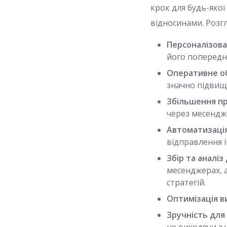
крок для будь-якої
відносинами. Розг
Персоналізова
його попередні
Оперативне о
значно підвищ
Збільшення пр
через месендж
Автоматизація
відправлення 
Збір та аналіз
месенджерах, 
стратегій.
Оптимізація в
Зручність для 