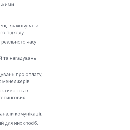
ськими
ені, враховувати
го підходу.
і реального часу
й та нагадувань
увань про оплату,
с менеджерів.
активність в
кетингових
анали комунікації.
 для них спосіб,