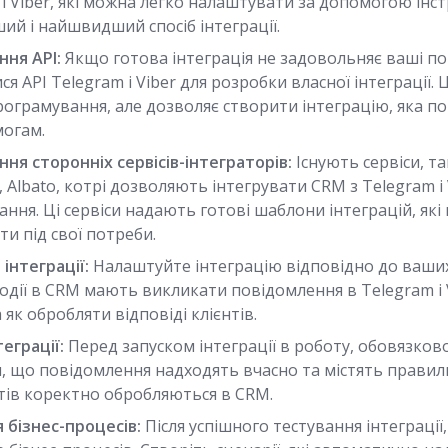
 і Viber, які можна легко налаштувати за допомогою інст
ий і найшвидший спосіб інтеграції.
ння API:
Якщо готова інтеграція не задовольняє ваші п
ся API Telegram і Viber для розробки власної інтеграції. 
ограмування, але дозволяє створити інтеграцію, яка по
огам.
ня сторонніх сервісів-інтеграторів:
Існують сервіси, так
, Albato, котрі дозволяють інтегрувати CRM з Telegram і 
ння. Ці сервіси надають готові шаблони інтеграцій, як
и під свої потреби.
інтеграції:
Налаштуйте інтеграцію відповідно до ваших
події в CRM мають викликати повідомлення в Telegram і Vi
 як обробляти відповіді клієнтів.
еграції:
Перед запуском інтеграції в роботу, обовязково
, що повідомлення надходять вчасно та містять правил
нтів коректно обробляються в CRM.
 бізнес-процесів:
Після успішного тестування інтеграції