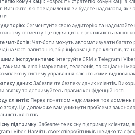
тегію комунікації:
Розробіть стратегію комунікації з кл
er. Визначте, які повідомлення ви будете надсилати, як ча
ти.
аудиторію:
Сегментуйте свою аудиторію та надсилайте 
кожному сегменту. Це підвищить ефективність вашої ком
е чат-ботів:
Чат-боти можуть автоматизувати багато р
іді на часті запитання, збір інформації про клієнтів, та
іншими інструментами:
Інтегруйте CRM з Telegram і Vibe
 такими як email-маркетинг, телефонія, та соціальні ме
комплексну систему управління клієнтськими відносина
зпеку даних:
Забезпечте безпеку даних клієнтів. Викор
ли звязку та дотримуйтесь правил конфіденційності.
ду клієнтів:
Перед початком надсилання повідомлень к
ю згоду. Це допоможе вам уникнути проблем з законод
ьність клієнтів.
існу підтримку:
Забезпечте якісну підтримку клієнтам, 
gram і Viber. Навчіть своїх співробітників швидко та е