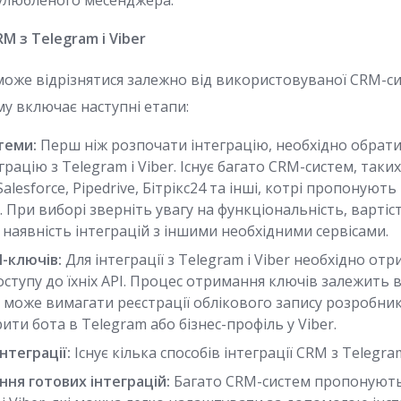
 улюбленого месенджера.
RM з Telegram і Viber
 може відрізнятися залежно від використовуваної CRM-с
му включає наступні етапи:
теми:
Перш ніж розпочати інтеграцію, необхідно обрати
грацію з Telegram і Viber. Існує багато CRM-систем, таки
lesforce, Pipedrive, Бітрікс24 та інші, котрі пропонують 
При виборі зверніть увагу на функціональність, вартіс
а наявність інтеграцій з іншими необхідними сервісами.
-ключів:
Для інтеграції з Telegram і Viber необхідно от
оступу до їхніх API. Процес отримання ключів залежить 
 може вимагати реєстрації облікового запису розробник
ити бота в Telegram або бізнес-профіль у Viber.
нтеграції:
Існує кілька способів інтеграції CRM з Telegram
ня готових інтеграцій:
Багато CRM-систем пропонують 