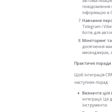
автоматизацію 
повідомлення 
інформацію в 
Навчання перс
Telegram і Vib
ботів для авто
Моніторинг та
досягнення мак
месенджерах, з
Практичні поради 
Щоб інтеграція CR
наступних порад:
Визначте цілі 
інтеграції. Ц
інструменти.