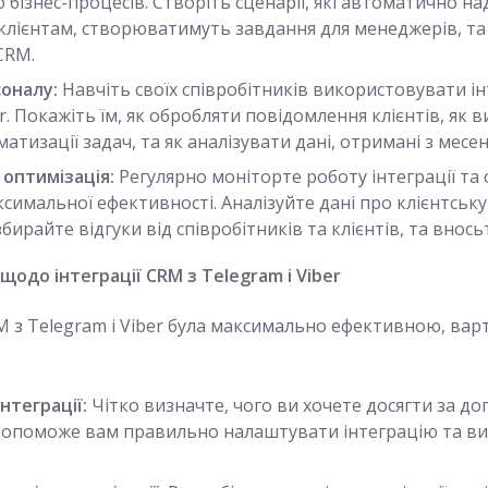
бізнес-процесів. Створіть сценарії, які автоматично н
клієнтам, створюватимуть завдання для менеджерів, 
CRM.
оналу:
Навчіть своїх співробітників використовувати ін
er. Покажіть їм, як обробляти повідомлення клієнтів, як
матизації задач, та як аналізувати дані, отримані з месе
 оптимізація:
Регулярно моніторте роботу інтеграції та о
симальної ефективності. Аналізуйте дані про клієнтську
бирайте відгуки від співробітників та клієнтів, та вносьт
щодо інтеграції CRM з Telegram і Viber
M з Telegram і Viber була максимально ефективною, ва
інтеграції:
Чітко визначте, чого ви хочете досягти за д
е допоможе вам правильно налаштувати інтеграцію та ви