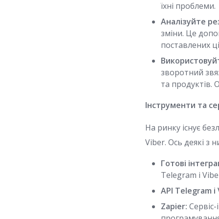
їхні проблеми.
Аналізуйте ре
зміни. Це доп
поставлених ці
Використовуйт
зворотний звя
та продуктів. 
Інструменти та сер
На ринку існує без
Viber. Ось деякі з н
Готові інтегра
Telegram і Vibe
API Telegram і 
Zapier:
Сервіс-
програмування