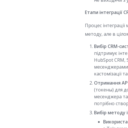
не виходячи з
Етапи інтеграції C
Процес інтеграції
методу, але в ціло
Вибір CRM-сис
підтримує інте
HubSpot CRM, Sa
месенджерами. 
кастомізації т
Отримання API
(токены) для д
месенджера та
потрібно створ
Вибір методу і
Використан