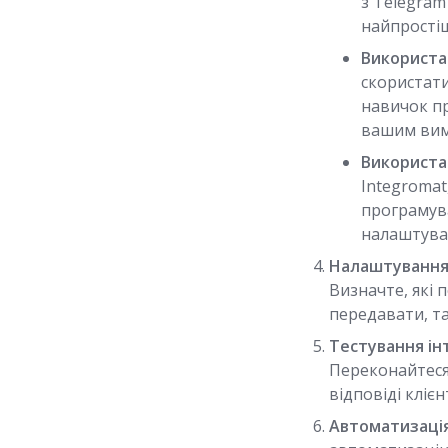
з Telegram
найпростіш
Використа
скористати
навичок пр
вашим вим
Використан
Integromat
програмува
налаштуват
Налаштування 
Визначте, які 
передавати, та
Тестування інт
Переконайтеся
відповіді кліє
Автоматизація