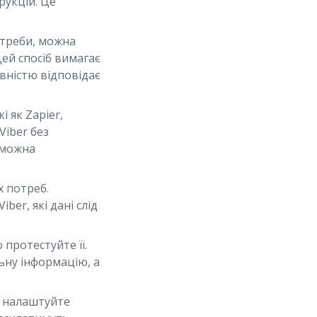
рукцій. Це
отреби, можна
Цей спосіб вимагає
вністю відповідає
і як Zapier,
Viber без
і можна
 потреб.
ber, які дані слід
 протестуйте її.
ьну інформацію, а
, налаштуйте