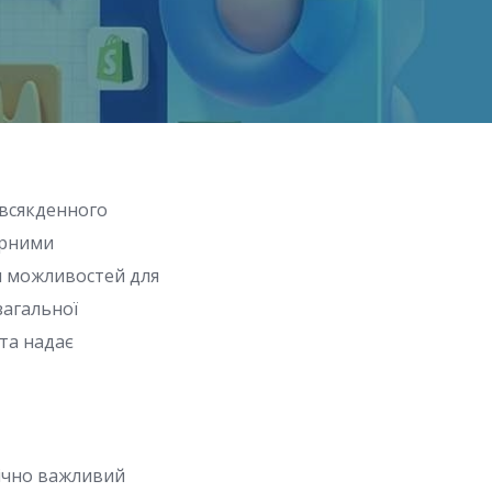
овсякденного
ярними
іч можливостей для
загальної
 та надає
гічно важливий