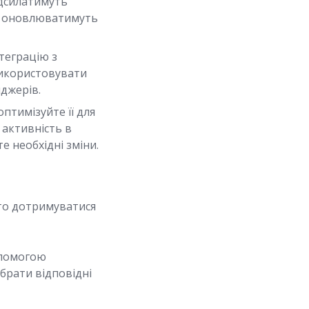
адсилатимуть
та оновлюватимуть
теграцію з
 використовувати
нджерів.
птимізуйте її для
 активність в
е необхідні зміни.
рто дотримуватися
опомогою
брати відповідні