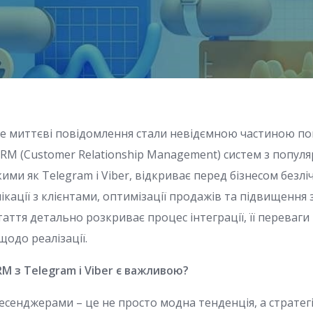
, де миттєві повідомлення стали невідємною частиною п
 CRM (Customer Relationship Management) систем з попул
ми як Telegram і Viber, відкриває перед бізнесом безл
кації з клієнтами, оптимізації продажів та підвищення 
таття детально розкриває процес інтеграції, її переваги
одо реалізації.
RM з Telegram і Viber є важливою?
месенджерами – це не просто модна тенденція, а страте