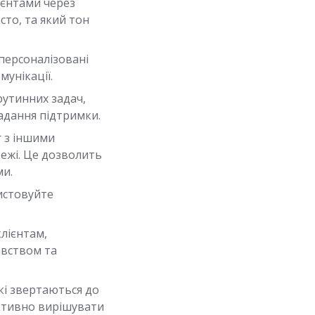
ієнтами через
сто, та який тон
персоналізовані
унікації.
утинних задач,
 надання підтримки.
r з іншими
режі. Це дозволить
ми.
истовуйте
лієнтам,
авством та
які звертаються до
фективно вирішувати