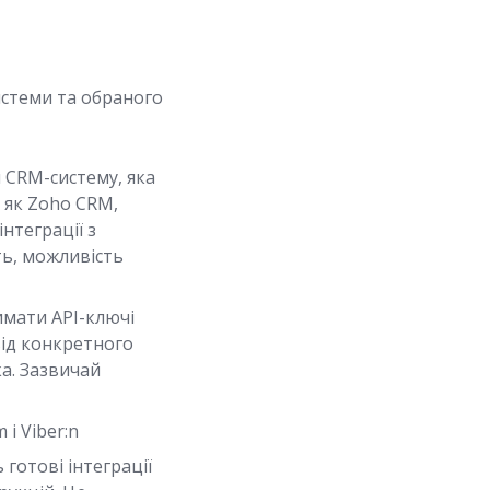
истеми та обраного
 CRM-систему, яка
х як Zoho CRM,
інтеграції з
ть, можливість
римати API-ключі
від конкретного
а. Зазвичай
 і Viber:n
готові інтеграції