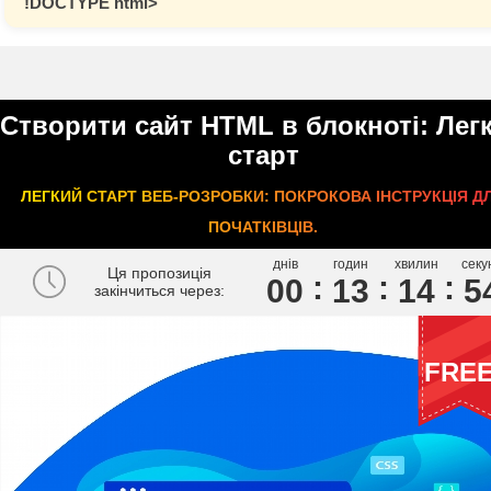
!DOCTYPE html>
Створити сайт HTML в блокноті: Лег
старт
ЛЕГКИЙ СТАРТ ВЕБ-РОЗРОБКИ: ПОКРОКОВА ІНСТРУКЦІЯ Д
ПОЧАТКІВЦІВ.
днів
годин
хвилин
секу
Ця пропозиція
00
1
3
1
4
5
закінчиться через:
FRE