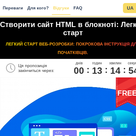
Переваги
Для кого?
Відгуки
FAQ
UA
Створити сайт HTML в блокноті: Лег
старт
ЛЕГКИЙ СТАРТ ВЕБ-РОЗРОБКИ: ПОКРОКОВА ІНСТРУКЦІЯ Д
ПОЧАТКІВЦІВ.
днів
годин
хвилин
секу
Ця пропозиція
00
1
3
1
4
5
закінчиться через:
FRE