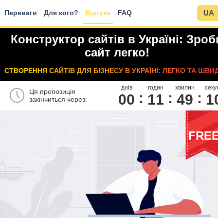
Переваги
Для кого?
Відгуки
FAQ
UA
Конструктор сайтів в Україні: Зроб
сайт легко!
СТВОРЕННЯ САЙТІВ ДЛЯ БІЗНЕСУ В УКРАЇНІ: ЛЕГКО ТА ШВИ
днів
годин
хвилин
секу
Ця пропозиція
00
1
1
4
9
0
закінчиться через:
FRE