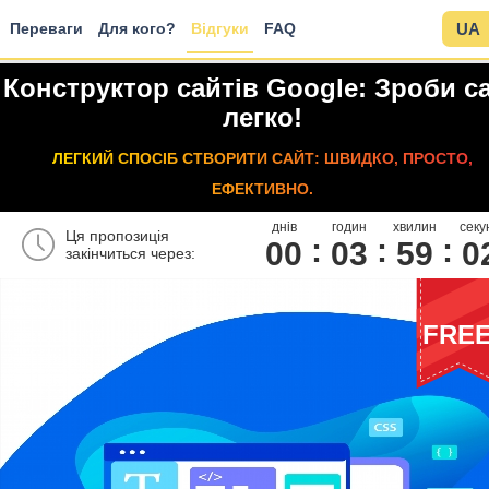
Переваги
Для кого?
Відгуки
FAQ
UA
Конструктор сайтів Google: Зроби с
легко!
ЛЕГКИЙ СПОСІБ СТВОРИТИ САЙТ: ШВИДКО, ПРОСТО,
ЕФЕКТИВНО.
днів
годин
хвилин
секу
Ця пропозиція
00
0
3
5
9
0
закінчиться через:
FRE