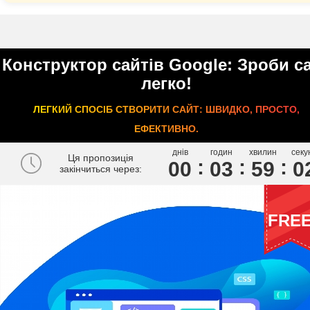
Конструктор сайтів Google: Зроби с
легко!
ЛЕГКИЙ СПОСІБ СТВОРИТИ САЙТ: ШВИДКО, ПРОСТО,
ЕФЕКТИВНО.
днів
годин
хвилин
секу
Ця пропозиція
00
0
3
5
9
0
закінчиться через:
FRE