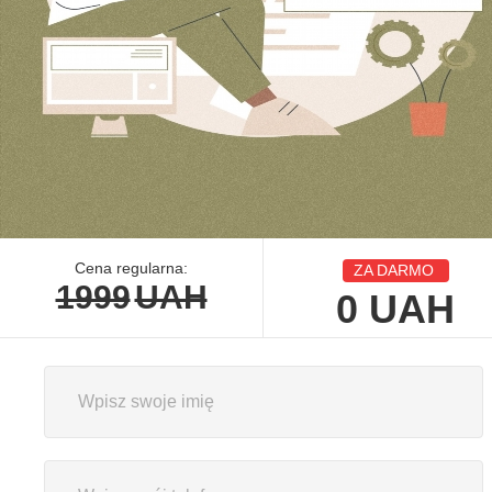
Cena regularna:
ZA DARMO
1999
UAH
0
UAH