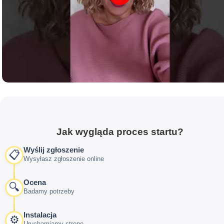
Jak wygląda proces startu?
Wyślij zgłoszenie
📋
Wysyłasz zgłoszenie online
Ocena
🔍
Badamy potrzeby
Instalacja
⚙️
Uruchamiamy stronę