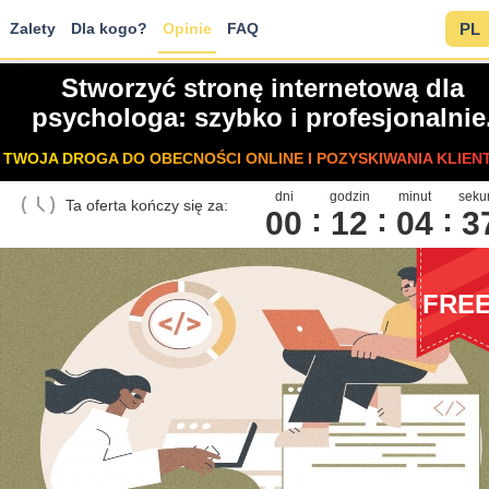
Zalety
Dla kogo?
Opinie
FAQ
PL
Stworzyć stronę internetową dla
psychologa: szybko i profesjonalnie
TWOJA DROGA DO OBECNOŚCI ONLINE I POZYSKIWANIA KLIEN
dni
godzin
minut
seku
Ta oferta kończy się za:
00
1
2
0
4
3
FRE