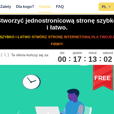
Zalety
Dla kogo?
Opinie
FAQ
PL
▾
Stworzyć jednostronicową stronę szybk
i łatwo.
SZYBKO I ŁATWO STWÓRZ STRONĘ INTERNETOWĄ DLA TWOJE
FIRMY!
dni
godzin
minut
sekund
Ta oferta kończy się za:
00
1
7
1
3
0
1
FREE