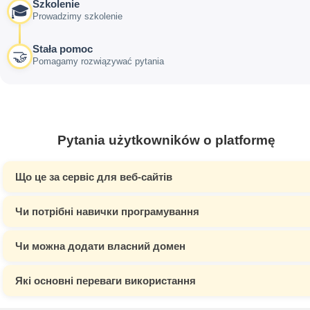
Szkolenie
🎓
Prowadzimy szkolenie
Stała pomoc
🤝
Pomagamy rozwiązywać pytania
Pytania użytkowników o platformę
Що це за сервіс для веб-сайтів
Чи потрібні навички програмування
Чи можна додати власний домен
Які основні переваги використання