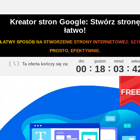
Kreator stron Google: Stwórz stronę
łatwo!
ŁATWY SPOSÓB NA STWORZENIE STRONY INTERNETOWEJ: SZY
PROSTO, EFEKTYWNIE.
dni
godzin
minut
seku
Ta oferta kończy się za:
00
1
8
0
3
4
FRE