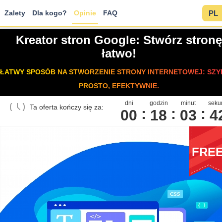
Zalety
Dla kogo?
Opinie
FAQ
PL
Kreator stron Google: Stwórz stronę
łatwo!
ŁATWY SPOSÓB NA STWORZENIE STRONY INTERNETOWEJ: SZY
PROSTO, EFEKTYWNIE.
dni
godzin
minut
seku
Ta oferta kończy się za:
00
1
8
0
3
4
FRE