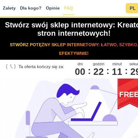
Zalety
Dla kogo?
Opinie
FAQ
PL
Stwórz swój sklep internetowy: Kreat
stron internetowych!
STWÓRZ POTĘŻNY SKLEP INTERNETOWY: ŁATWO, SZYBKO
EFEKTYWNIE!
dni
godzin
minut
seku
Ta oferta kończy się za:
00
2
2
1
1
2
FRE