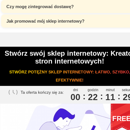
Czy mogę zintegrować dostawę?
Jak promować mój sklep internetowy?
Stwórz swój sklep internetowy: Kreat
stron internetowych!
STWÓRZ POTĘŻNY SKLEP INTERNETOWY: ŁATWO, SZYBKO
EFEKTYWNIE!
dni
godzin
minut
seku
Ta oferta kończy się za:
00
2
2
1
1
2
FRE