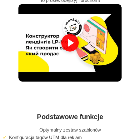
To proste: obejrzyj i uruchom!
Podstawowe funkcje
Optymalny zestaw szablonów
Konfiguracja tagów UTM dla reklam