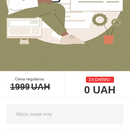
Cena regularna:
ZA DARMO
1999
UAH
0
UAH