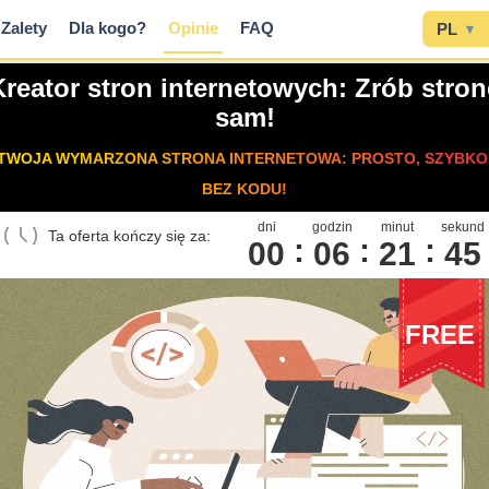
Zalety
Dla kogo?
Opinie
FAQ
PL
▾
Kreator stron internetowych: Zrób stron
sam!
TWOJA WYMARZONA STRONA INTERNETOWA: PROSTO, SZYBKO
BEZ KODU!
dni
godzin
minut
sekund
Ta oferta kończy się za:
00
0
6
2
1
4
4
FREE