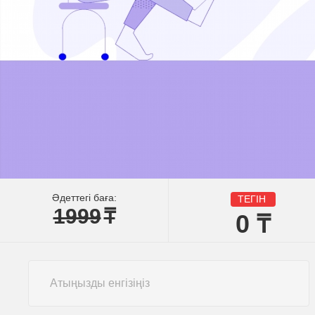
Әдеттегі баға:
ТЕГІН
1999
₸
0
₸