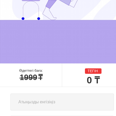
Әдеттегі баға:
ТЕГІН
1999
₸
0
₸