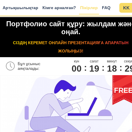
Артықшылықтар
Кімге арналған?
Пікірлер
FAQ
KK
Портфолио сайт құру: жылдам жән
оңай.
СІЗДІҢ КЕРЕМЕТ ОНЛАЙН ПРЕЗЕНТАЦИЯҒА АПАРАТЫН
ЖОЛЫҢЫЗ!
күн
сағат
минут
секу
Бұл ұсыныс
00
1
9
1
8
2
аяқталады:
FRE