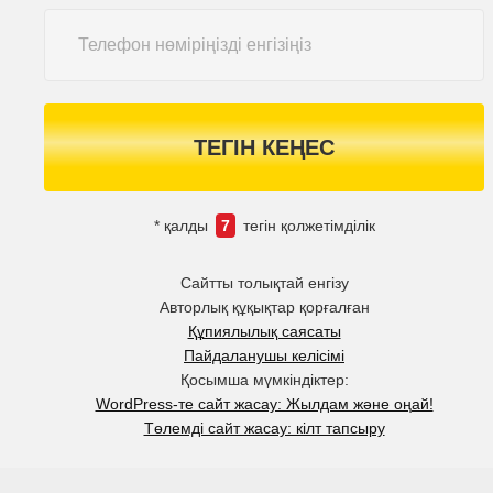
ТЕГІН КЕҢЕС
* қалды
7
тегін қолжетімділік
Сайтты толықтай енгізу
Авторлық құқықтар қорғалған
Құпиялылық саясаты
Пайдаланушы келісімі
Қосымша мүмкіндіктер:
WordPress-те сайт жасау: Жылдам және оңай!
Төлемді сайт жасау: кілт тапсыру