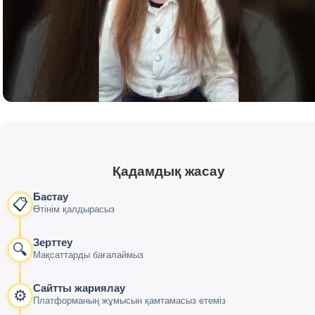
Қадамдық жасау
Бастау
📋
Өтінім қалдырасыз
Зерттеу
🔍
Мақсаттарды бағалаймыз
Сайтты жариялау
⚙️
Платформаның жұмысын қамтамасыз етеміз