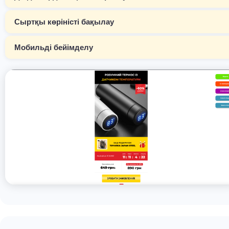
Сыртқы көріністі бақылау
Мобильді бейімделу