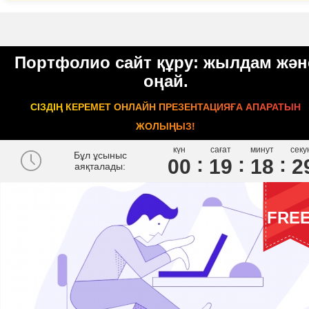
Портфолио сайт құру: жылдам жән
оңай.
СІЗДІҢ КЕРЕМЕТ ОНЛАЙН ПРЕЗЕНТАЦИЯҒА АПАРАТЫН
ЖОЛЫҢЫЗ!
күн
сағат
минут
секу
Бұл ұсыныс
00
1
9
1
8
2
аяқталады:
FRE