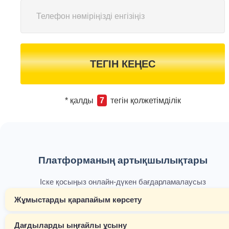
ТЕГІН КЕҢЕС
* қалды
7
тегін қолжетімділік
Платформаның артықшылықтары
Іске қосыңыз онлайн-дүкен бағдарламалаусыз
Жұмыстарды қарапайым көрсету
Дағдыларды ыңғайлы ұсыну