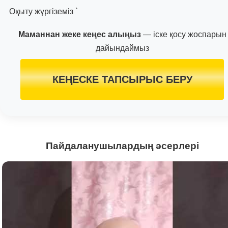
Оқыту жүргіземіз `
Маманнан жеке кеңес алыңыз
— іске қосу жоспарын
дайындаймыз
КЕҢЕСКЕ ТАПСЫРЫС БЕРУ
Пайдаланушылардың әсерлері