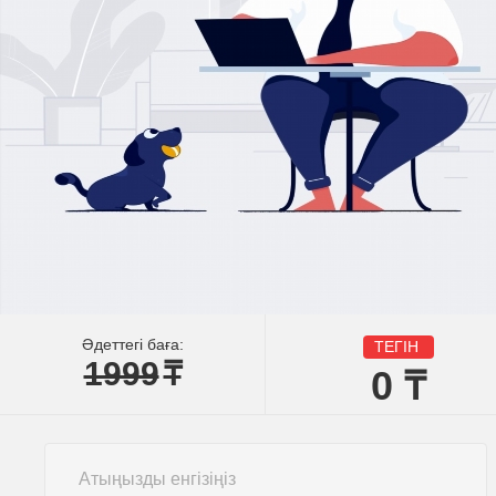
Әдеттегі баға:
ТЕГІН
1999
₸
0
₸