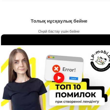
Толық нұсқаулық бейне
Оңай бастау үшін бейне