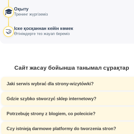
Оқыту
🎓
Тренинг жүргіземіз
Іске қосқаннан кейін көмек
🤝
Өтінімдерге тез жауап береміз
Сайт жасау бойынша танымал сұрақтар
Jaki serwis wybrać dla strony-wizytówki?
Gdzie szybko stworzyć sklep internetowy?
Potrzebuję strony z blogiem, co polecicie?
Czy istnieją darmowe platformy do tworzenia stron?