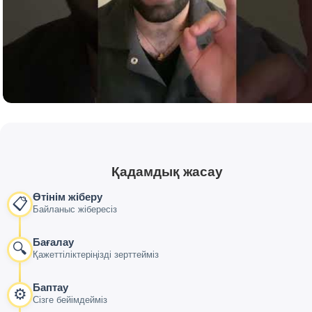
Қадамдық жасау
Өтінім жіберу
📋
Байланыс жібересіз
Бағалау
🔍
Қажеттіліктеріңізді зерттейміз
Баптау
⚙️
Сізге бейімдейміз