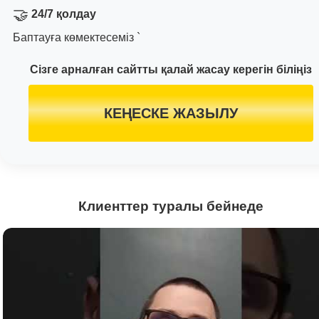
🤝
24/7 қолдау
Баптауға көмектесеміз `
Сізге арналған сайтты қалай жасау керегін біліңіз
КЕҢЕСКЕ ЖАЗЫЛУ
Клиенттер туралы бейнеде