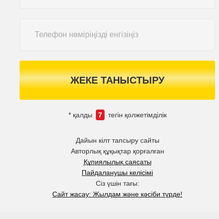
ЖЕКЕ ТАНЫСТЫРУ
* қалды
7
тегін қолжетімділік
Дайын кілт тапсыру сайты
Авторлық құқықтар қорғалған
Құпиялылық саясаты
Пайдаланушы келісімі
Сіз үшін тағы:
Сайт жасау: Жылдам және кәсіби түрде!