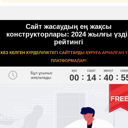
Сайт жасаудың ең жақсы
конструкторлары: 2024 жылғы үзді
рейтингі
КЕЗ КЕЛГЕН КҮРДЕЛІЛІКТЕГІ САЙТТАРДЫ ҚҰРУҒА АРНАЛҒАН Ү
ПЛАТФОРМАЛАР!
күн
сағат
минут
секу
Бұл ұсыныс
00
1
4
4
0
5
аяқталады:
FRE