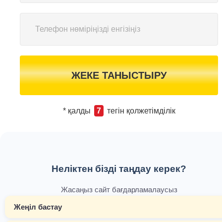
ЖЕКЕ ТАНЫСТЫРУ
* қалды
7
тегін қолжетімділік
Неліктен бізді таңдау керек?
Жасаңыз сайт бағдарламалаусыз
Жеңіл бастау