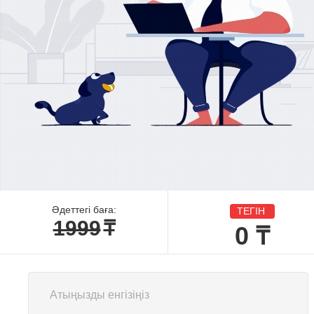
Әдеттегі баға:
ТЕГІН
1999
₸
0
₸