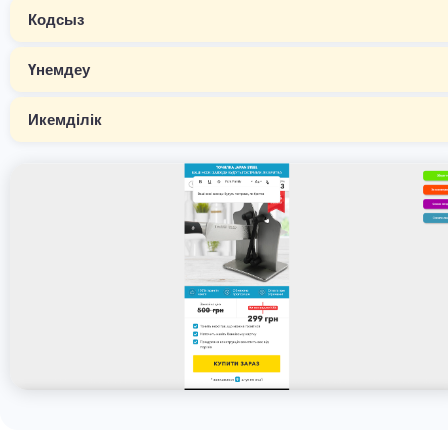
Кодсыз
Үнемдеу
Икемділік