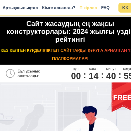
Артықшылықтар
Кімге арналған?
Пікірлер
FAQ
KK
Сайт жасаудың ең жақсы
конструкторлары: 2024 жылғы үзді
рейтингі
КЕЗ КЕЛГЕН КҮРДЕЛІЛІКТЕГІ САЙТТАРДЫ ҚҰРУҒА АРНАЛҒАН Ү
ПЛАТФОРМАЛАР!
күн
сағат
минут
секу
Бұл ұсыныс
00
1
4
4
0
5
аяқталады:
FRE