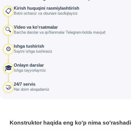
Kirish huquqini rasmiylashtirish
📋
Botni ochasiz va obunani tasdiqlaysiz
Video va ko'rsatmalar
🔍
Barcha darslar va qo'llanmalar Telegram-botda mavjud
Ishga tushirish
⚙️
Saytni ishga tushirasiz
Onlayn darslar
🎓
Ishga tayyorlaymiz
24/7 servis
🤝
Har doim aloqadamiz
Konstruktor haqida eng ko'p nima so'rashadi