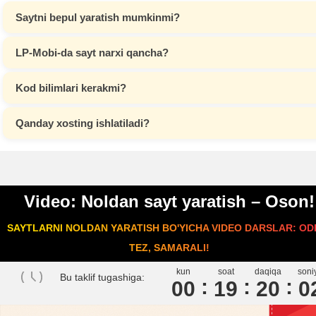
Saytni bepul yaratish mumkinmi?
LP-Mobi-da sayt narxi qancha?
Kod bilimlari kerakmi?
Qanday xosting ishlatiladi?
Video: Noldan sayt yaratish – Oson!
SAYTLARNI NOLDAN YARATISH BO'YICHA VIDEO DARSLAR: ODD
TEZ, SAMARALI!
kun
soat
daqiqa
soni
Bu taklif tugashiga:
00
1
9
2
0
0