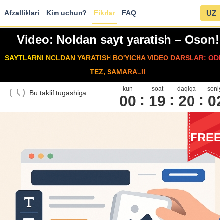
Afzalliklari
Kim uchun?
Fikrlar
FAQ
UZ
Video: Noldan sayt yaratish – Oson!
SAYTLARNI NOLDAN YARATISH BO'YICHA VIDEO DARSLAR: ODD
TEZ, SAMARALI!
kun
soat
daqiqa
soni
Bu taklif tugashiga:
00
1
9
2
0
0
FRE