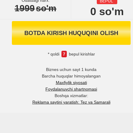
Odatdagi narx:
BEPUL
1999
so'm
0
so'm
BOTDA KIRISH HUQUQINI OLISH
* qoldi
7
bepul kirishlar
Biznes uchun sayt 1 kunda
Barcha huquqlar himoyalangan
Maxfiylik siyosati
Foydalanuvchi shartnomasi
Boshqa xizmatlar:
Reklama saytini yaratish: Tez va Samarali