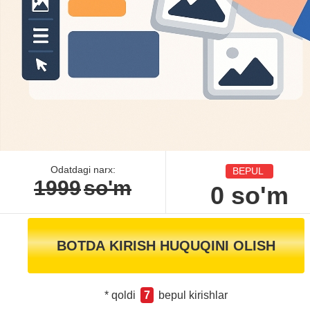
Odatdagi narx:
BEPUL
1999
so'm
0
so'm
BOTDA KIRISH HUQUQINI OLISH
* qoldi
7
bepul kirishlar