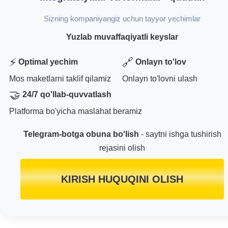
Sizning kompaniyangiz uchun tayyor yechimlar
Yuzlab muvaffaqiyatli keyslar
⚡
🔗
Optimal yechim
Onlayn to'lov
Mos maketlarni taklif qilamiz
Onlayn to'lovni ulash
🤝
24/7 qo'llab-quvvatlash
Platforma bo'yicha maslahat beramiz
Telegram-botga obuna bo'lish
- saytni ishga tushirish
rejasini olish
KIRISH HUQUQINI OLISH