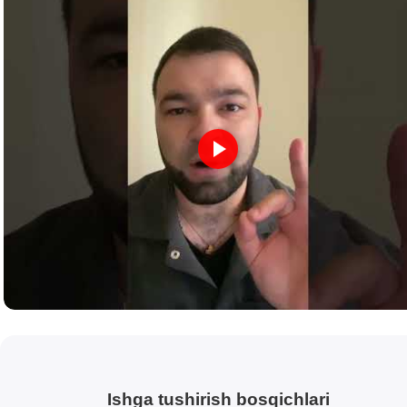
Ishga tushirish bosqichlari