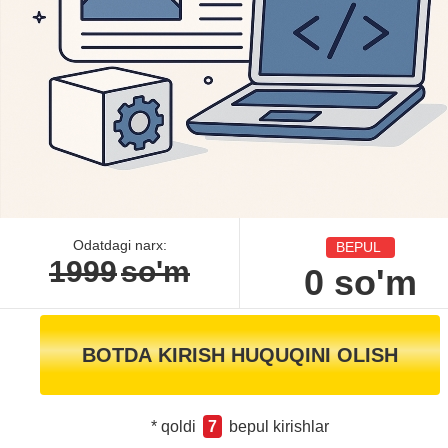
Odatdagi narx:
BEPUL
1999
so'm
0
so'm
BOTDA KIRISH HUQUQINI OLISH
* qoldi
7
bepul kirishlar