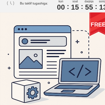
kun
soat
daqiqa
soni
Bu taklif tugashiga:
00
1
5
5
5
1
FRE