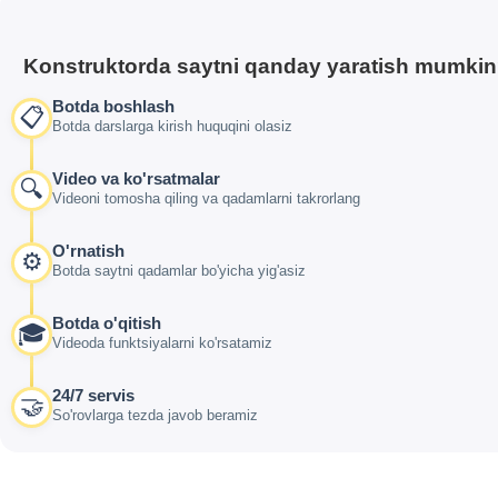
Konstruktorda saytni qanday yaratish mumki
Botda boshlash
📋
Botda darslarga kirish huquqini olasiz
Video va ko'rsatmalar
🔍
Videoni tomosha qiling va qadamlarni takrorlang
O'rnatish
⚙️
Botda saytni qadamlar bo'yicha yig'asiz
Botda o'qitish
🎓
Videoda funktsiyalarni ko'rsatamiz
24/7 servis
🤝
So'rovlarga tezda javob beramiz