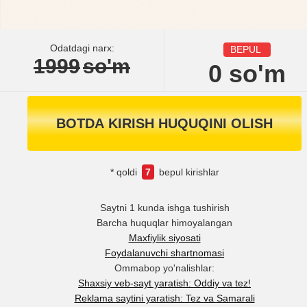
Odatdagi narx:
BEPUL
1999
so'm
0
so'm
BOTDA KIRISH HUQUQINI OLISH
* qoldi
7
bepul kirishlar
Saytni 1 kunda ishga tushirish
Barcha huquqlar himoyalangan
Maxfiylik siyosati
Foydalanuvchi shartnomasi
Ommabop yo'nalishlar:
Shaxsiy veb-sayt yaratish: Oddiy va tez!
Reklama saytini yaratish: Tez va Samarali