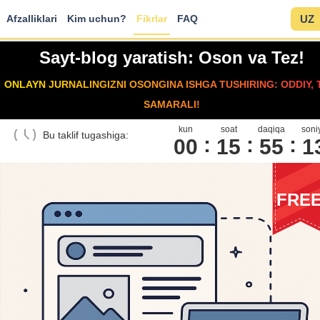
Afzalliklari
Kim uchun?
Fikrlar
FAQ
UZ
Sayt-blog yaratish: Oson va Tez!
ONLAYN JURNALINGIZNI OSONGINA ISHGA TUSHIRING: ODDIY, 
SAMARALI!
kun
soat
daqiqa
soni
Bu taklif tugashiga:
00
1
5
5
5
1
FRE