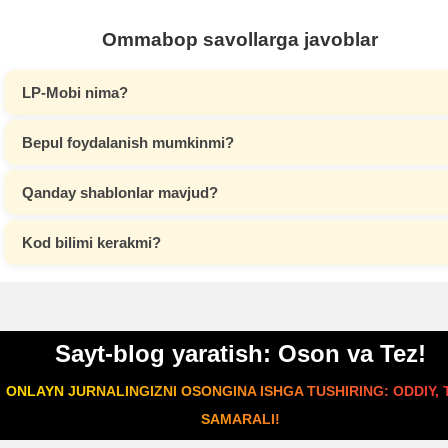
Ommabop savollarga javoblar
LP-Mobi nima?
Bepul foydalanish mumkinmi?
Qanday shablonlar mavjud?
Kod bilimi kerakmi?
Sayt-blog yaratish: Oson va Tez!
ONLAYN JURNALINGIZNI OSONGINA ISHGA TUSHIRING: ODDIY, 
SAMARALI!