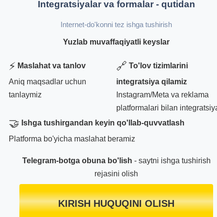
Integratsiyalar va formalar - qutidan
Internet-do'konni tez ishga tushirish
Yuzlab muvaffaqiyatli keyslar
⚡
🔗
Maslahat va tanlov
To'lov tizimlarini
Aniq maqsadlar uchun
integratsiya qilamiz
tanlaymiz
Instagram/Meta va reklama
platformalari bilan integratsiy
🤝
Ishga tushirgandan keyin qo'llab-quvvatlash
Platforma bo'yicha maslahat beramiz
Telegram-botga obuna bo'lish
- saytni ishga tushirish
rejasini olish
KIRISH HUQUQINI OLISH