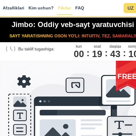
Afzalliklari
Kim uchun?
Fikrlar
FAQ
UZ
Jimbo: Oddiy veb-sayt yaratuvchisi
SAYT YARATISHNING OSON YO'LI: INTUITIV, TEZ, SAMARALI
kun
soat
daqiqa
soni
Bu taklif tugashiga:
00
1
9
4
3
0
FRE