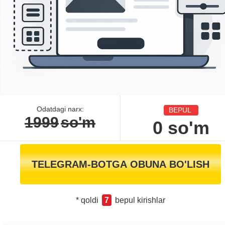
Odatdagi narx:
BEPUL
1999
so'm
0
so'm
TELEGRAM-BOTGA OBUNA BO'LISH
* qoldi
7
bepul kirishlar