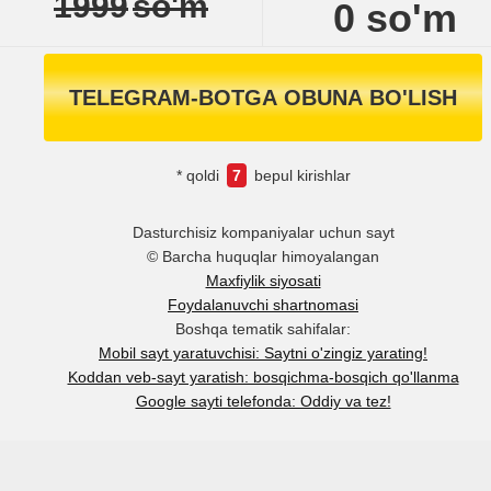
1999
so'm
0
so'm
TELEGRAM-BOTGA OBUNA BO'LISH
* qoldi
7
bepul kirishlar
Dasturchisiz kompaniyalar uchun sayt
© Barcha huquqlar himoyalangan
Maxfiylik siyosati
Foydalanuvchi shartnomasi
Boshqa tematik sahifalar:
Mobil sayt yaratuvchisi: Saytni o'zingiz yarating!
Koddan veb-sayt yaratish: bosqichma-bosqich qo'llanma
Google sayti telefonda: Oddiy va tez!