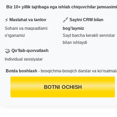
Biz 10+ yillik tajribaga ega ishlab chiquvchilar jamoasim
⚡
🔗
Maslahat va tanlov
Saytni CRM bilan
Sohani va maqsadlarni
bog'laymiz
o'rganamiz
Sayt barcha kerakli servislar
bilan ishlaydi
🤝
Qo'llab-quvvatlash
Individual sessiyalar
Botda boshlash
- bosqichma-bosqich darslar va ko'rsatmal
BOTNI OCHISH