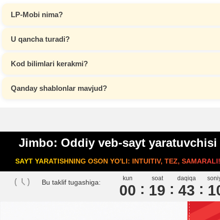
LP-Mobi nima?
U qancha turadi?
Kod bilimlari kerakmi?
Qanday shablonlar mavjud?
Jimbo: Oddiy veb-sayt yaratuvchisi
SAYT YARATISHNING OSON YO'LI: INTUITIV, TEZ, SAMARALI
kun
soat
daqiqa
soni
Bu taklif tugashiga:
00
1
9
4
3
0