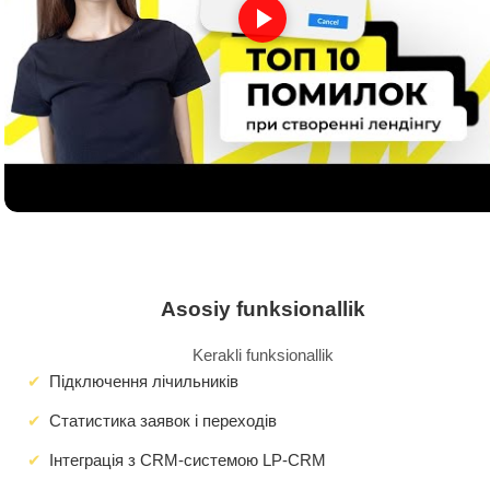
Asosiy funksionallik
Kerakli funksionallik
Підключення лічильників
Статистика заявок і переходів
Інтеграція з CRM-системою LP-CRM