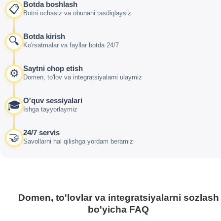
Botda boshlash
📋
Botni ochasiz va obunani tasdiqlaysiz
Botda kirish
🔍
Ko'rsatmalar va fayllar botda 24/7
Saytni chop etish
⚙️
Domen, to'lov va integratsiyalarni ulaymiz
O'quv sessiyalari
🎓
Ishga tayyorlaymiz
24/7 servis
🤝
Savollarni hal qilishga yordam beramiz
Domen, to'lovlar va integratsiyalarni sozlash
bo'yicha FAQ