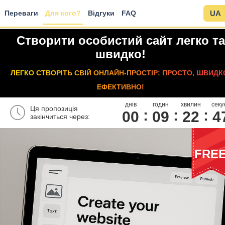
Переваги
Для кого?
Відгуки
FAQ
UA
Створити особистий сайт легко та
швидко!
ЛЕГКО СТВОРІТЬ СВІЙ ОНЛАЙН-ПРОСТІР: ПРОСТО, ШВИДК
ЕФЕКТИВНО!
днів
годин
хвилин
секу
Ця пропозиція
00
0
9
2
2
4
закінчиться через:
FRE