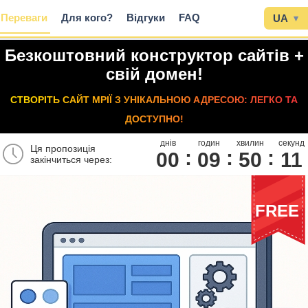
Переваги
Для кого?
Відгуки
FAQ
UA
▾
Безкоштовний конструктор сайтів +
свій домен!
СТВОРІТЬ САЙТ МРІЇ З УНІКАЛЬНОЮ АДРЕСОЮ: ЛЕГКО ТА
ДОСТУПНО!
днів
годин
хвилин
секунд
Ця пропозиція
00
0
9
5
0
1
0
закінчиться через:
FREE