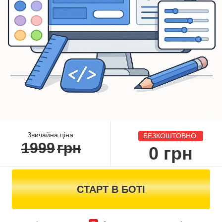
Звичайна ціна:
БЕЗКОШТОВНО
1999
грн
0
грн
СТАРТ В БОТІ