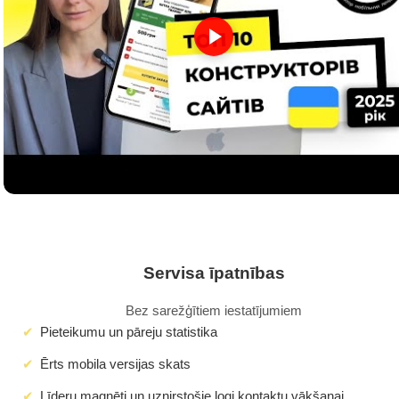
Servisa īpatnības
Bez sarežģītiem iestatījumiem
Pieteikumu un pāreju statistika
Ērts mobila versijas skats
Līderu magnēti un uznirstošie logi kontaktu vākšanai