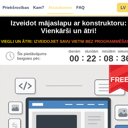
Priekšrocības
Kam?
Atsauksmes
FAQ
LV
Izveidot mājaslapu ar konstruktoru:
Vienkārši un ātri!
VIEGLI UN ĀTRI: IZVEIDOJIET SAVU VIETNI BEZ PROGRAMMĒŠA
dienām
stundām
minūtēm
sekun
Šis piedāvājums
00
2
2
0
8
3
beigsies pēc:
FRE