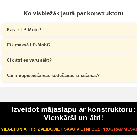
Ko visbiežāk jautā par konstruktoru
Kas ir LP-Mobi?
Cik maksā LP-Mobi?
Cik ātri es varu sākt?
Vai ir nepieciešamas kodēšanas zināšanas?
Izveidot mājaslapu ar konstruktoru:
Vienkārši un ātri!
VIEGLI UN ĀTRI: IZVEIDOJIET SAVU VIETNI BEZ PROGRAMMĒŠA