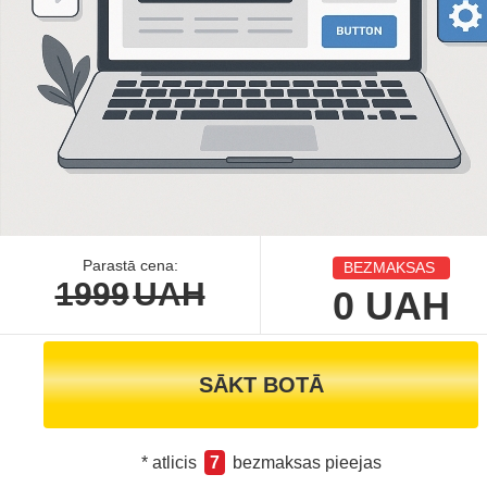
Parastā cena:
BEZMAKSAS
1999
UAH
0
UAH
SĀKT BOTĀ
* atlicis
7
bezmaksas pieejas