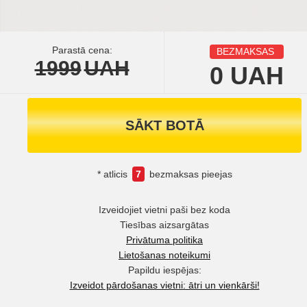
Parastā cena:
BEZMAKSAS
1999
UAH
0
UAH
SĀKT BOTĀ
* atlicis
7
bezmaksas pieejas
Izveidojiet vietni paši bez koda
Tiesības aizsargātas
Privātuma politika
Lietošanas noteikumi
Papildu iespējas:
Izveidot pārdošanas vietni: ātri un vienkārši!