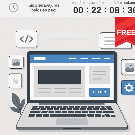
dienām
stundām
minūtēm
sekun
Šis piedāvājums
00
2
2
0
8
3
beigsies pēc:
FRE