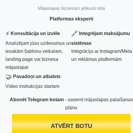
Mājaslapas biznesam jebkurā nišā
Platformas eksperti
⚡
🔗
Konsultācija un izvēle
Integrējam maksājumu
Analizējam jūsu uzdevumus un
sistēmas
iesakām šablonu veikalam,
Integrācija ar Instagram/Meta
landing page vai biznesa
un reklāmas platformām
mājaslapai
🤝
Pavadoņi un atbalsts
Video instrukcijas startam
Abonēt Telegram botam
- saņemt mājaslapas palaišanas
plānu
ATVĒRT BOTU