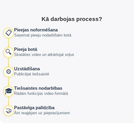
Kā darbojas process?
Pieejas noformēšana
📋
Saņemat pieeju nodarbībām botā
Pieeja botā
🔍
Skatāties video un atkārtojat soļus
Uzstādīšana
⚙️
Publicējat tiešsaistē
Tiešsaistes nodarbības
🎓
Rādām funkcijas video formātā
Pastāvīga palīdzība
🤝
Ātri reaģējam uz pieprasījumiem