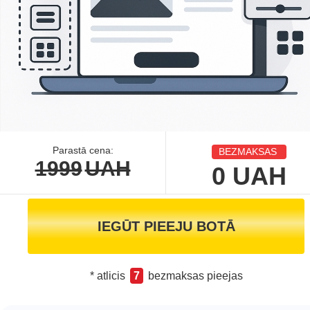
Parastā cena:
BEZMAKSAS
1999
UAH
0
UAH
IEGŪT PIEEJU BOTĀ
* atlicis
7
bezmaksas pieejas