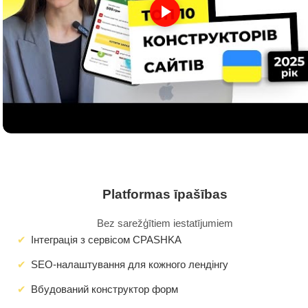
Platformas īpašības
Bez sarežģītiem iestatījumiem
Інтеграція з сервісом CPASHKA
SEO-налаштування для кожного лендінгу
Вбудований конструктор форм