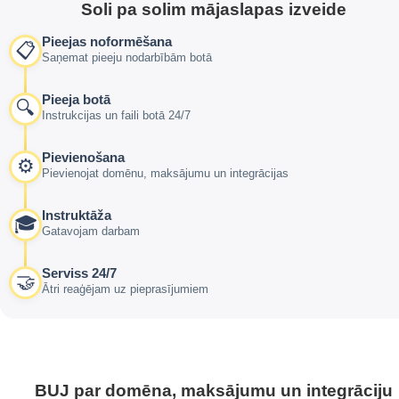
Soli pa solim mājaslapas izveide
Pieejas noformēšana
📋
Saņemat pieeju nodarbībām botā
Pieeja botā
🔍
Instrukcijas un faili botā 24/7
Pievienošana
⚙️
Pievienojat domēnu, maksājumu un integrācijas
Instruktāža
🎓
Gatavojam darbam
Serviss 24/7
🤝
Ātri reaģējam uz pieprasījumiem
BUJ par domēna, maksājumu un integrāciju