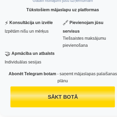
Gatavi risinājumi jūsu uzņēmumam
Tūkstošiem mājaslapu uz platformas
⚡
🔗
Konsultācija un izvēle
Pievienojam jūsu
Izpētām nišu un mērķus
servisus
Tiešsaistes maksājumu
pievienošana
🤝
Apmācība un atbalsts
Individuālas sesijas
Abonēt Telegram botam
- saņemt mājaslapas palaišanas
plānu
SĀKT BOTĀ