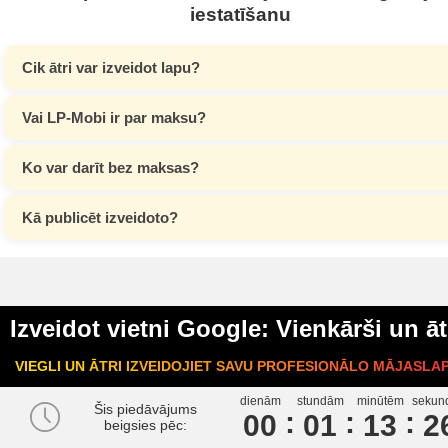
iestatīšanu
Cik ātri var izveidot lapu?
Vai LP-Mobi ir par maksu?
Ko var darīt bez maksas?
Kā publicēt izveidoto?
Izveidot vietni Google: Vienkārši un āt
VIEGLI UN ĀTRI IZVEIDOJIET SAVU PROFESIONĀLO MĀJASLA
dienām
stundām
minūtēm
sekun
Šis piedāvājums
00
0
1
1
3
2
beigsies pēc: