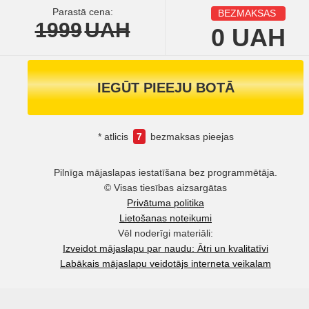
Parastā cena:
BEZMAKSAS
1999
UAH
0
UAH
IEGŪT PIEEJU BOTĀ
* atlicis
7
bezmaksas pieejas
Pilnīga mājaslapas iestatīšana bez programmētāja.
© Visas tiesības aizsargātas
Privātuma politika
Lietošanas noteikumi
Vēl noderīgi materiāli:
Izveidot mājaslapu par naudu: Ātri un kvalitatīvi
Labākais mājaslapu veidotājs interneta veikalam