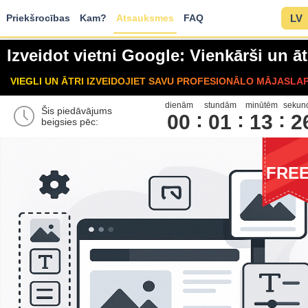
Priekšrocības
Kam?
Atsauksmes
FAQ
LV
Izveidot vietni Google: Vienkārši un āt
VIEGLI UN ĀTRI IZVEIDOJIET SAVU PROFESIONĀLO MĀJASLA
dienām
stundām
minūtēm
sekun
Šis piedāvājums
00
0
1
1
3
2
beigsies pēc:
FRE