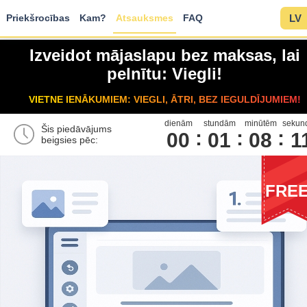
Priekšrocības
Kam?
Atsauksmes
FAQ
LV
Izveidot mājaslapu bez maksas, lai
pelnītu: Viegli!
VIETNE IENĀKUMIEM: VIEGLI, ĀTRI, BEZ IEGULDĪJUMIEM!
dienām
stundām
minūtēm
sekun
Šis piedāvājums
00
0
1
0
8
1
beigsies pēc:
FRE