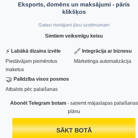
Eksports, domēns un maksājumi - pāris
klikšķos
Gatavi risinājumi jūsu uzņēmumam
Simtiem veiksmīgu keisu
⚡
🔗
Labākā dizaina izvēle
Integrācija ar biznesu
Piedāvājam piemērotus
Mārketinga automatizācija
maketus
🤝
Palīdzība visos posmos
Atbalsts pēc palaišanas
Abonēt Telegram botam
- saņemt mājaslapas palaišanas
plānu
SĀKT BOTĀ