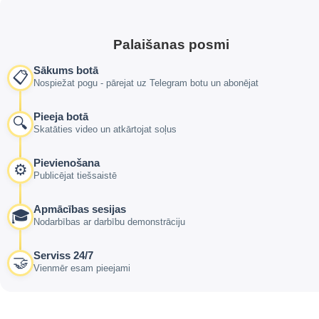
Palaišanas posmi
Sākums botā
📋
Nospiežat pogu - pārejat uz Telegram botu un abonējat
Pieeja botā
🔍
Skatāties video un atkārtojat soļus
Pievienošana
⚙️
Publicējat tiešsaistē
Apmācības sesijas
🎓
Nodarbības ar darbību demonstrāciju
Serviss 24/7
🤝
Vienmēr esam pieejami