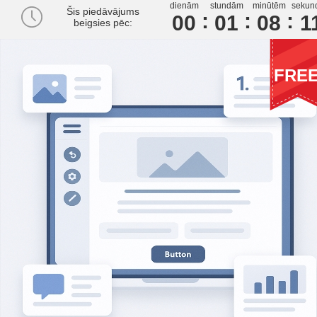
dienām
stundām
minūtēm
sekun
Šis piedāvājums
00
0
1
0
8
1
beigsies pēc:
FRE