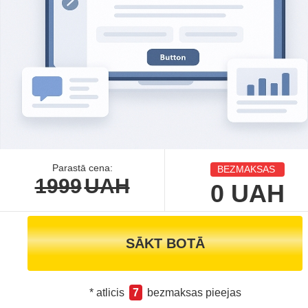
Parastā cena:
BEZMAKSAS
1999
UAH
0
UAH
SĀKT BOTĀ
* atlicis
7
bezmaksas pieejas