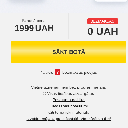
Parastā cena:
BEZMAKSAS
1999
UAH
0
UAH
SĀKT BOTĀ
* atlicis
7
bezmaksas pieejas
Vietne uzņēmumiem bez programmētāja.
© Visas tiesības aizsargātas
Privātuma politika
Lietošanas noteikumi
Citi tematiski materiāli:
Izveidot mājaslapu tiešsaistē: Vienkārši un ātri!