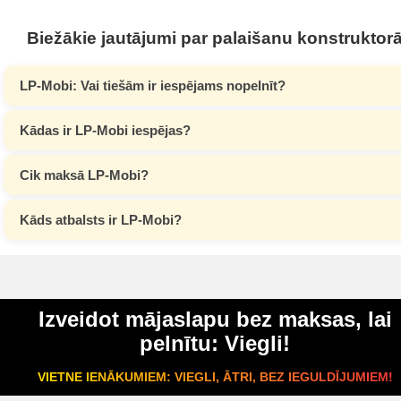
Biežākie jautājumi par palaišanu konstruktor
LP-Mobi: Vai tiešām ir iespējams nopelnīt?
Kādas ir LP-Mobi iespējas?
Cik maksā LP-Mobi?
Kāds atbalsts ir LP-Mobi?
Izveidot mājaslapu bez maksas, lai
pelnītu: Viegli!
VIETNE IENĀKUMIEM: VIEGLI, ĀTRI, BEZ IEGULDĪJUMIEM!