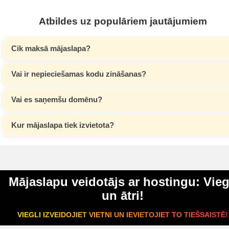
Atbildes uz populāriem jautājumiem
Cik maksā mājaslapa?
Vai ir nepieciešamas kodu zināšanas?
Vai es saņemšu domēnu?
Kur mājaslapa tiek izvietota?
Mājaslapu veidotājs ar hostingu: Vieg
un ātri!
VIEGLI IZVEIDOJIET VIETNI UN IEVIETOJIET TO TIEŠSAISTĒ!