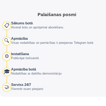
Palaišanas posmi
Sākums botā
📋
Atverat botu un apstiprinat abonēšanu
Apmācība
🔍
Visas nodarbības un pamācības ir pieejamas Telegram botā
Iestatīšana
⚙️
Publicējat tiešsaistē
Apmācība botā
🎓
Nodarbības ar darbību demonstrāciju
Serviss 24/7
🤝
Vienmēr esam pieejami