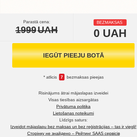
Parastā cena:
BEZMAKSAS
1999
UAH
0
UAH
IEGŪT PIEEJU BOTĀ
* atlicis
7
bezmaksas pieejas
Risinājums ātrai mājaslapas izveidei
Visas tiesības aizsargātas
Privātuma politika
Lietošanas noteikumi
Līdzīgs saturs:
Izveidot mājaslapu bez maksas un bez reģistrācijas – tas ir viegli!
Сторінку не знайдено – Рейтинг SAAS сервісів