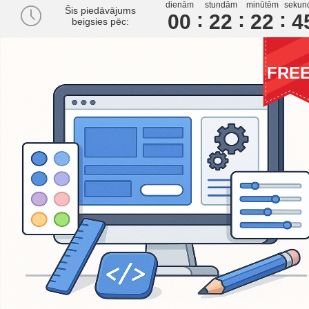
dienām
stundām
minūtēm
sekun
Šis piedāvājums
00
2
2
2
2
4
beigsies pēc:
FRE