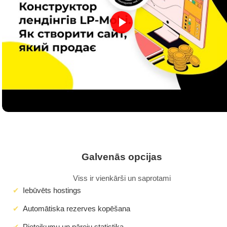
Galvenās opcijas
Viss ir vienkārši un saprotami
Iebūvēts hostings
Automātiska rezerves kopēšana
Pieteikumu un pāreju statistika