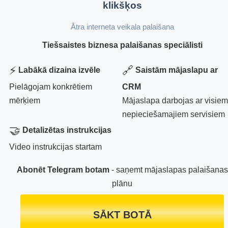
klikšķos
Ātra interneta veikala palaišana
Tiešsaistes biznesa palaišanas speciālisti
⚡
🔗
Labākā dizaina izvēle
Saistām mājaslapu ar
Pielāgojam konkrētiem
CRM
mērķiem
Mājaslapa darbojas ar visiem
nepieciešamajiem servisiem
🤝
Detalizētas instrukcijas
Video instrukcijas startam
Abonēt Telegram botam
- saņemt mājaslapas palaišanas
plānu
SĀKT BOTĀ