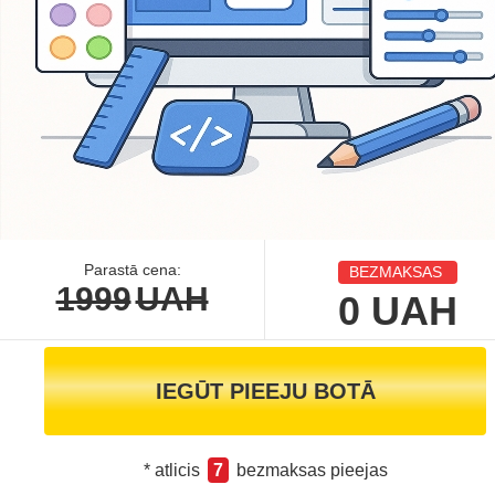
Parastā cena:
BEZMAKSAS
1999
UAH
0
UAH
IEGŪT PIEEJU BOTĀ
* atlicis
7
bezmaksas pieejas