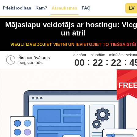
Priekšrocības
Kam?
Atsauksmes
FAQ
LV
Mājaslapu veidotājs ar hostingu: Vieg
un ātri!
VIEGLI IZVEIDOJIET VIETNI UN IEVIETOJIET TO TIEŠSAISTĒ!
dienām
stundām
minūtēm
sekun
Šis piedāvājums
00
2
2
2
2
4
beigsies pēc:
FRE