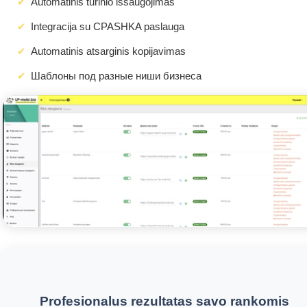
Automatinis turinio išsaugojimas
Integracija su CPASHKA paslauga
Automatinis atsarginis kopijavimas
Шаблоны под разные ниши бизнеса
Profesionalus rezultatas savo rankomis