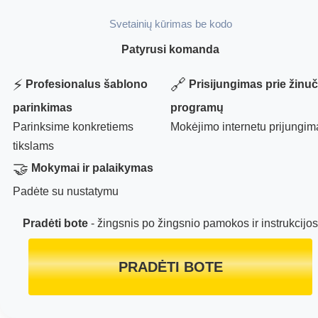
Svetainių kūrimas be kodo
Patyrusi komanda
⚡
🔗
Profesionalus šablono
Prisijungimas prie žinuč
parinkimas
programų
Parinksime konkretiems
Mokėjimo internetu prijungim
tikslams
🤝
Mokymai ir palaikymas
Padėte su nustatymu
Pradėti bote
- žingsnis po žingsnio pamokos ir instrukcijos
PRADĖTI BOTE