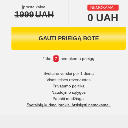
Įprasta kaina:
NEMOKAMAI
1999
UAH
0
UAH
GAUTI PRIEIGĄ BOTE
* liko
7
nemokamų prieigų
Svetainė verslui per 1 dieną
Visos teisės rezervuotos
Privatumo politika
Naudojimo sąlygos
Panaši medžiaga:
Svetainių kūrimo įrankis: Atsisiųsti nemokamai!