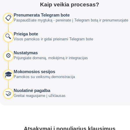
Kaip veikia procesas?
Prenumerata Telegram bote
📋
Paspaudžiate mygtuką - pereinate į Telegram botą ir prenumeruojate
Prieiga bote
🔍
Visos pamokos ir gidai prieinami Telegram bote
Nustatymas
⚙️
Prijungiate domeną, mokėjimą ir integracijas
Mokomosios sesijos
🎓
Pamokos su veiksmų demonstracija
Nuolatinė pagalba
🤝
Greitai reaguojame į užklausas
Atsakymai į populiarius klausimus