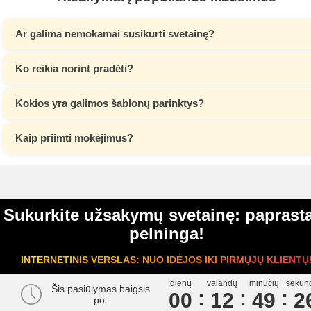
Ar galima nemokamai susikurti svetainę?
Ko reikia norint pradėti?
Kokios yra galimos šablonų parinktys?
Kaip priimti mokėjimus?
Sukurkite užsakymų svetainę: paprasta
pelninga!
INTERNETINIS VERSLAS: NUO IDĖJOS IKI PIRMŲJŲ KLIENTŲ
dienų
valandų
minučių
sekun
Šis pasiūlymas baigsis
00
1
2
4
9
2
po: