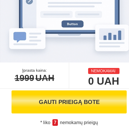
Įprasta kaina:
NEMOKAMAI
1999
UAH
0
UAH
GAUTI PRIEIGĄ BOTE
* liko
7
nemokamų prieigų