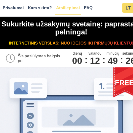
Privalumai
Kam skirta?
Atsiliepimai
FAQ
LT
Sukurkite užsakymų svetainę: paprasta
pelninga!
INTERNETINIS VERSLAS: NUO IDĖJOS IKI PIRMŲJŲ KLIENTŲ
dienų
valandų
minučių
sekun
Šis pasiūlymas baigsis
00
1
2
4
9
2
po:
FRE