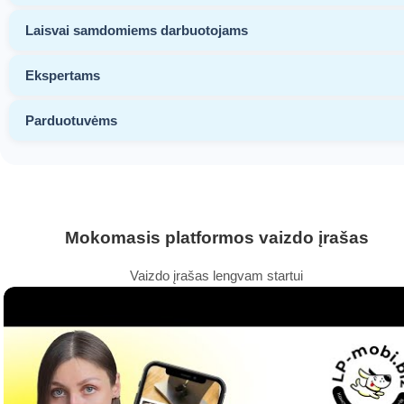
Laisvai samdomiems darbuotojams
Ekspertams
Parduotuvėms
Mokomasis platformos vaizdo įrašas
Vaizdo įrašas lengvam startui