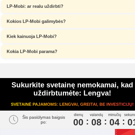
LP-Mobi: ar realu uždirbti?
Kokios LP-Mobi galimybės?
Kiek kainuoja LP-Mobi?
Kokia LP-Mobi parama?
Sukurkite svetainę nemokamai, kad
uždirbtumėte: Lengva!
SVETAINĖ PAJAMOMS: LENGVAI, GREITAI, BE INVESTICIJŲ!
dienų
valandų
minučių
sekun
Šis pasiūlymas baigsis
00
0
8
0
4
0
po: