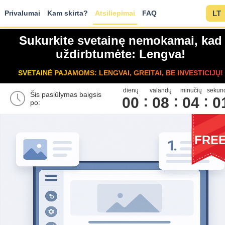
Privalumai
Kam skirta?
Atsiliepimai
FAQ
LT
Sukurkite svetainę nemokamai, kad
uždirbtumėte: Lengva!
SVETAINĖ PAJAMOMS: LENGVAI, GREITAI, BE INVESTICIJŲ!
dienų
valandų
minučių
sekun
Šis pasiūlymas baigsis
00
0
8
0
4
0
po:
FRE