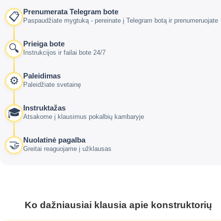
Prenumerata Telegram bote
📋
Paspaudžiate mygtuką - pereinate į Telegram botą ir prenumeruojate
Prieiga bote
🔍
Instrukcijos ir failai bote 24/7
Paleidimas
⚙️
Paleidžiate svetainę
Instruktažas
🎓
Atsakome į klausimus pokalbių kambaryje
Nuolatinė pagalba
🤝
Greitai reaguojame į užklausas
Ko dažniausiai klausia apie konstruktorių