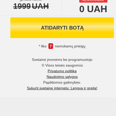
1999
UAH
0
UAH
ATIDARYTI BOTĄ
* liko
7
nemokamų prieigų
Svetainė įmonėms be programuotojo
© Visos teisės saugomos
Privatumo politika
Naudojimo sąlygos
Papildomos galimybės:
Sukurti svetainę internetu: Lengva ir greita!