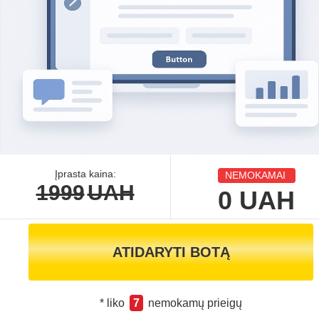
Įprasta kaina:
NEMOKAMAI
1999
UAH
0
UAH
ATIDARYTI BOTĄ
* liko
7
nemokamų prieigų