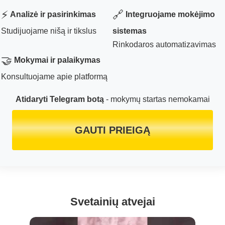
⚡
🔗
Analizė ir pasirinkimas
Integruojame mokėjimo
Studijuojame nišą ir tikslus
sistemas
Rinkodaros automatizavimas
🤝
Mokymai ir palaikymas
Konsultuojame apie platformą
Atidaryti Telegram botą
- mokymų startas nemokamai
GAUTI PRIEIGĄ
Svetainių atvejai