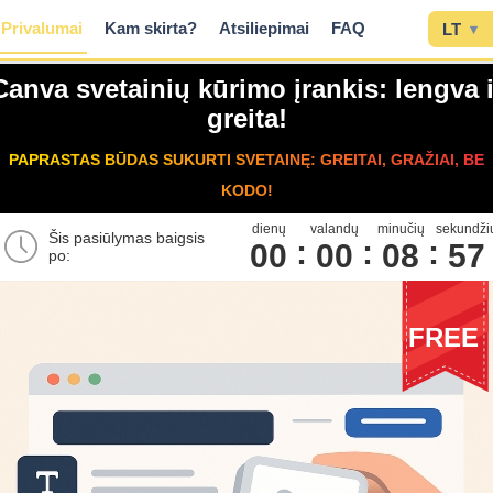
Privalumai
Kam skirta?
Atsiliepimai
FAQ
LT
▾
Canva svetainių kūrimo įrankis: lengva i
greita!
PAPRASTAS BŪDAS SUKURTI SVETAINĘ: GREITAI, GRAŽIAI, BE
KODO!
dienų
valandų
minučių
sekundži
Šis pasiūlymas baigsis
00
0
0
0
8
5
6
po:
FREE