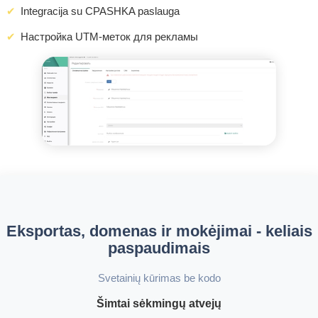
Integracija su CPASHKA paslauga
Настройка UTM-меток для рекламы
Eksportas, domenas ir mokėjimai - keliais
paspaudimais
Svetainių kūrimas be kodo
Šimtai sėkmingų atvejų