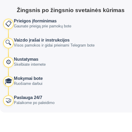
Žingsnis po žingsnio svetainės kūrimas
Prieigos įforminimas
📋
Gaunate prieigą prie pamokų bote
Vaizdo įrašai ir instrukcijos
🔍
Visos pamokos ir gidai prieinami Telegram bote
Nustatymas
⚙️
Skelbiate internete
Mokymai bote
🎓
Ruošiame darbui
Paslauga 24/7
🤝
Palaikome po paleidimo