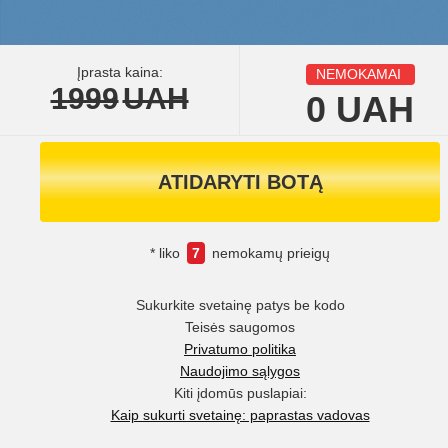
Įprasta kaina:
NEMOKAMAI
1999
UAH
0
UAH
ATIDARYTI BOTĄ
* liko
7
nemokamų prieigų
Sukurkite svetainę patys be kodo
Teisės saugomos
Privatumo politika
Naudojimo sąlygos
Kiti įdomūs puslapiai:
Kaip sukurti svetainę: paprastas vadovas