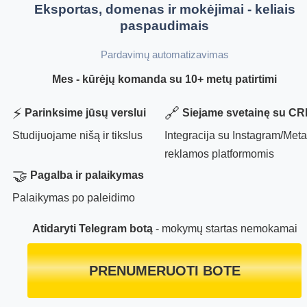
Eksportas, domenas ir mokėjimai - keliais
paspaudimais
Pardavimų automatizavimas
Mes - kūrėjų komanda su 10+ metų patirtimi
⚡
🔗
Parinksime jūsų verslui
Siejame svetainę su C
Studijuojame nišą ir tikslus
Integracija su Instagram/Meta 
reklamos platformomis
🤝
Pagalba ir palaikymas
Palaikymas po paleidimo
Atidaryti Telegram botą
- mokymų startas nemokamai
PRENUMERUOTI BOTE