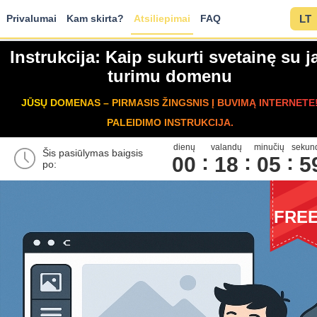
Privalumai
Kam skirta?
Atsiliepimai
FAQ
LT
Instrukcija: Kaip sukurti svetainę su j
turimu domenu
JŪSŲ DOMENAS – PIRMASIS ŽINGSNIS Į BUVIMĄ INTERNETE
PALEIDIMO INSTRUKCIJA.
dienų
valandų
minučių
sekun
Šis pasiūlymas baigsis
00
1
8
0
5
5
po:
FRE