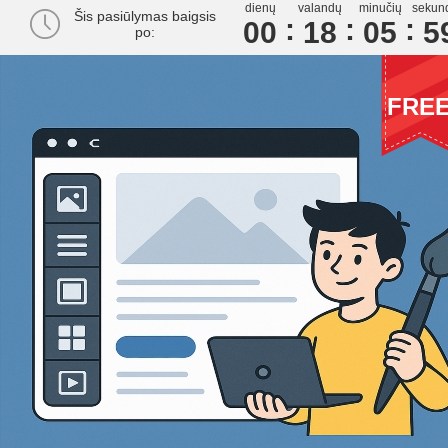
dienų
valandų
minučių
sekun
Šis pasiūlymas baigsis
00
1
8
0
5
5
po:
FRE