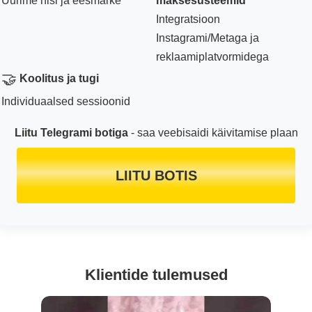
Uurime niši ja eesmärke
maksesüsteemid
Integratsioon
Instagrami/Metaga ja
reklaamiplatvormidega
🤝
Koolitus ja tugi
Individuaalsed sessioonid
Liitu Telegrami botiga
- saa veebisaidi käivitamise plaan
LIITU BOTIS
Klientide tulemused