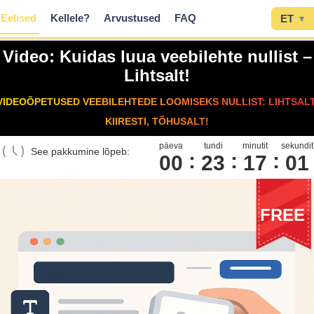
Eelised
Kellele?
Arvustused
FAQ
ET
▾
Video: Kuidas luua veebilehte nullist –
Lihtsalt!
VIDEOÕPETUSED VEEBILEHTEDE LOOMISEKS NULLIST: LIHTSALT
KIIRESTI, TÕHUSALT!
päeva
tundi
minutit
sekundit
See pakkumine lõpeb:
00
2
3
1
7
0
0
FREE