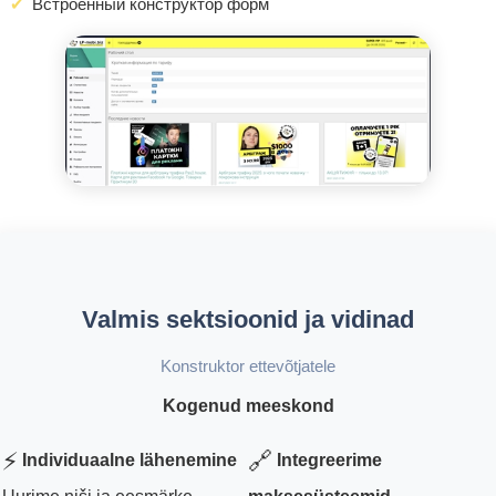
Встроенный конструктор форм
Valmis sektsioonid ja vidinad
Konstruktor ettevõtjatele
Kogenud meeskond
⚡
🔗
Individuaalne lähenemine
Integreerime