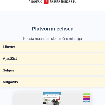
* jäänud
7
tasuta ligipääsu
Platvormi eelised
Koosta maandumisleht mõne minutiga
Lihtsus
Ajasääst
Selgus
Mugavus