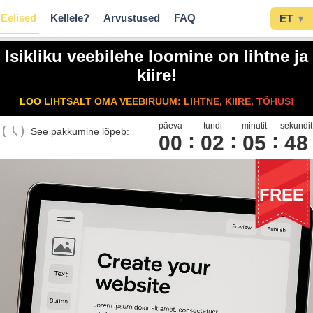
Eelised
Kellele?
Arvustused
FAQ
ET
▾
Isikliku veebilehe loomine on lihtne ja
kiire!
LOO LIHTSALT OMA VEEBIRUUM: LIHTNE, KIIRE, TÕHUS!
päeva
tundi
minutit
sekundit
See pakkumine lõpeb:
00
0
2
0
5
4
8
FREE