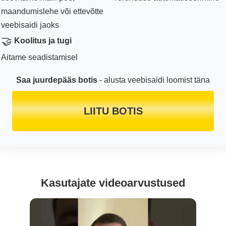
maandumislehe või ettevõtte
veebisaidi jaoks
🤝
Koolitus ja tugi
Aitame seadistamisel
Saa juurdepääs botis
- alusta veebisaidi loomist täna
LIITU BOTIS
Kasutajate videoarvustused