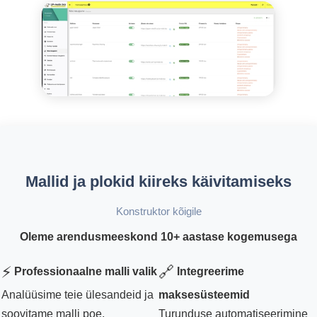
Mallid ja plokid kiireks käivitamiseks
Konstruktor kõigile
Oleme arendusmeeskond 10+ aastase kogemusega
⚡
🔗
Professionaalne malli valik
Integreerime
Analüüsime teie ülesandeid ja
maksesüsteemid
soovitame malli poe,
Turunduse automatiseerimine