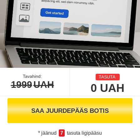
Tavahind:
TASUTA
1999
UAH
0
UAH
SAA JUURDEPÄÄS BOTIS
* jäänud
7
tasuta ligipääsu