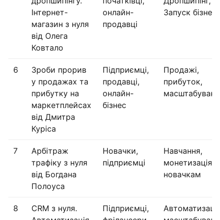
дропшипінгу.
початківці,
Дропшипінг,
Інтернет-
онлайн-
Запуск бізнес
магазин з нуля
продавці
від Олега
Ковтало
6
Зроби прорив
Підприємці,
Продажі,
у продажах та
продавці,
прибуток,
прибутку на
онлайн-
масштабуванн
маркетплейсах
бізнес
від Дмитра
Куріса
7
Арбітраж
Новачки,
Навчання,
трафіку з нуля
підприємці
монетизація,
від Богдана
новачкам
Полоуса
8
CRM з нуля.
Підприємці,
Автоматизація