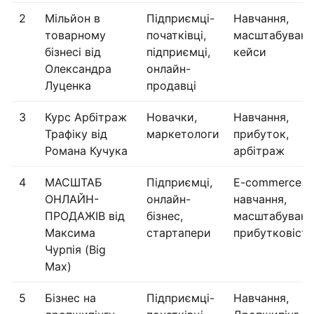
2
Мільйон в
Підприємці-
Навчання,
товарному
початківці,
масштабуванн
бізнесі від
підприємці,
кейси
Олександра
онлайн-
Луценка
продавці
3
Курс Арбітраж
Новачки,
Навчання,
Трафіку від
маркетологи
прибуток,
Романа Кучука
арбітраж
4
МАСШТАБ
Підприємці,
E-commerce
ОНЛАЙН-
онлайн-
навчання,
ПРОДАЖІВ від
бізнес,
масштабуванн
Максима
стартапери
прибутковість
Чурпія (Big
Max)
5
Бізнес на
Підприємці-
Навчання,