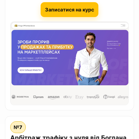
Записатися на курс
№7
Арбітраж трафіку з нуля від Богдана