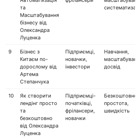
Автоматизація
фрілансери
масштабуванн
та
систематизац
Масштабування
бізнесу від
Олександра
Луценка
9
Бізнес з
Підприємці,
Навчання,
Китаєм по-
новачки,
масштабуванн
дорослому від
інвестори
досвід
Артема
Степанчука
10
Як створити
Підприємці-
Безкоштовно,
лендінг просто
початківці,
простота,
та
фрілансери,
швидкість
безкоштовно
новачки
від Олександра
Луценка