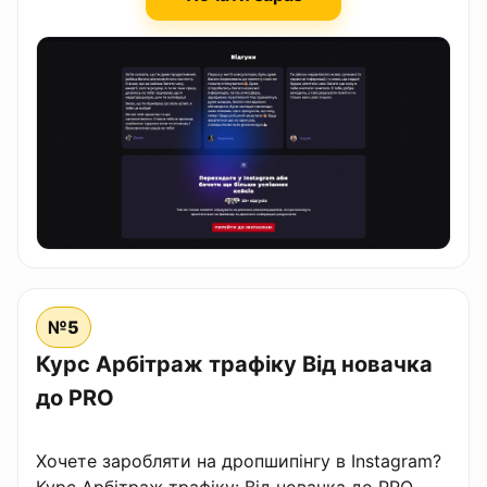
№5
Курс Арбітраж трафіку Від новачка
до PRO
Хочете заробляти на дропшипінгу в Instagram?
Курс Арбітраж трафіку: Від новачка до PRO