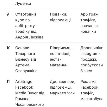
Луценка
9
Стартовий
Новачки,
Арбітраж
курс по
підприємці
трафіку,
арбітражу
навчання,
трафіку від
новачки
Андрія Лесківа
10
Основи
Підприємці-
Дропшипінг,
Товарного
початківці,
Instagram-
Бізнесу від
інста-
продажі,
Артема
магазини
прибутковий
Старушкіна
бізнес
11
Arbitrage
Дропшипери,
Реклама
Facebook
підприємці,
Facebook,
Media Buyer від
маркетологи
трафік,
Романа
масштабуван
Чесановського