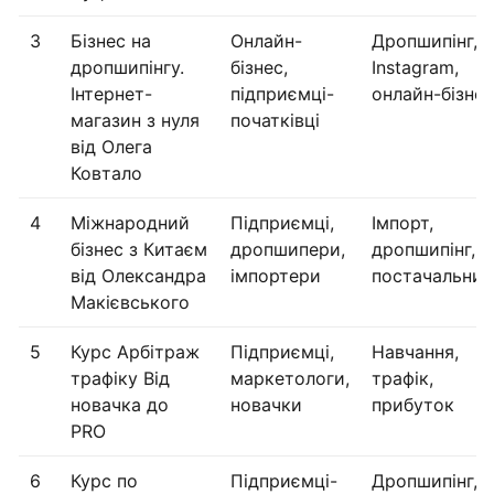
3
Бізнес на
Онлайн-
Дропшипінг,
дропшипінгу.
бізнес,
Instagram,
Інтернет-
підприємці-
онлайн-бізнес
магазин з нуля
початківці
від Олега
Ковтало
4
Міжнародний
Підприємці,
Імпорт,
бізнес з Китаєм
дропшипери,
дропшипінг,
від Олександра
імпортери
постачальник
Макієвського
5
Курс Арбітраж
Підприємці,
Навчання,
трафіку Від
маркетологи,
трафік,
новачка до
новачки
прибуток
PRO
6
Курс по
Підприємці-
Дропшипінг,