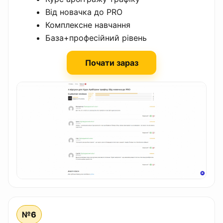
Від новачка до PRO
Комплексне навчання
База+професійний рівень
Почати зараз
№6