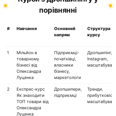
порівнянні
#
Навчання
Основний
Структура
напрям
курсу
1
Мільйон в
Підприємці-
Дропшипінг,
товарному
початківці,
Instagram,
бізнесі від
власники
масштабуван
Олександра
бізнесу,
Луценка
маркетологи
2
Експрес-курс
Дропшипери,
Тренди,
Як знаходити
підприємці
прибутковість
ТОП товари від
масштабуван
Олександра
Луценка