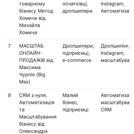
товарному
початківці,
Instagram,
бізнесу Метод
дропшипери
Автоматизаці
Хомича від
Михайла
Хомича
7
МАСШТАБ
Дропшипери,
Дропшипінг,
ОНЛАЙН-
підприємці,
Instagram,
ПРОДАЖІВ від
e-commerce
масштабуван
Максима
Чурпія (Big
Max)
8
CRM з нуля.
Малий
Автоматизаці
Автоматизація
бізнес,
масштабуванн
та
підприємці
CRM
Масштабування
бізнесу від
Олександра