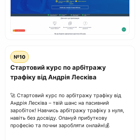
№10
Стартовий курс по арбітражу
трафіку від Андрія Лесківа
🚀 Стартовий курс по арбітражу трафіку від
Андрія Лесківа – твій шанс на пасивний
заробіток! Навчись арбітражу трафіку з нуля,
навіть без досвіду. Опануй прибуткову
професію та почни заробляти онлайн!💰