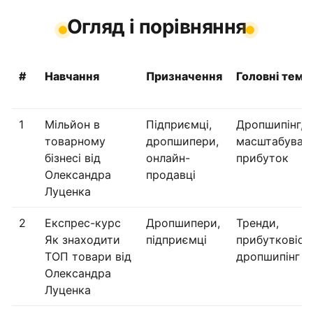
Огляд і порівняння
#
Навчання
Призначення
Головні теми
1
Мільйон в
Підприємці,
Дропшипінг,
товарному
дропшипери,
масштабуванн
бізнесі від
онлайн-
прибуток
Олександра
продавці
Луценка
2
Експрес-курс
Дропшипери,
Тренди,
Як знаходити
підприємці
прибутковіст
ТОП товари від
дропшипінг
Олександра
Луценка