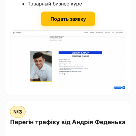
Товарный бизнес курс
Подать заявку
№3
Перегін трафіку від Андрія Феденька