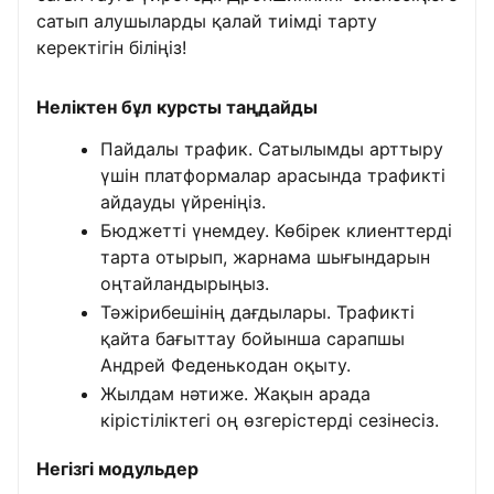
сатып алушыларды қалай тиімді тарту
керектігін біліңіз!
Неліктен бұл курсты таңдайды
Пайдалы трафик. Сатылымды арттыру
үшін платформалар арасында трафикті
айдауды үйреніңіз.
Бюджетті үнемдеу. Көбірек клиенттерді
тарта отырып, жарнама шығындарын
оңтайландырыңыз.
Тәжірибешінің дағдылары. Трафикті
қайта бағыттау бойынша сарапшы
Андрей Феденькодан оқыту.
Жылдам нәтиже. Жақын арада
кірістіліктегі оң өзгерістерді сезінесіз.
Негізгі модульдер