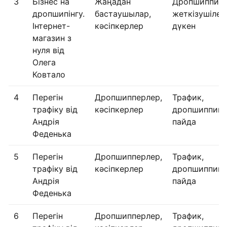
3
Бізнес на
Жаңадан
Дропшиппинг
дропшипінгу.
бастаушылар,
жеткізушілер
Інтернет-
кәсіпкерлер
дүкен
магазин з
нуля від
Олега
Ковтало
4
Перегін
Дропшипперлер,
Трафик,
трафіку від
кәсіпкерлер
дропшиппинг
Андрія
пайда
Феденька
5
Перегін
Дропшипперлер,
Трафик,
трафіку від
кәсіпкерлер
дропшиппинг
Андрія
пайда
Феденька
6
Перегін
Дропшипперлер,
Трафик,