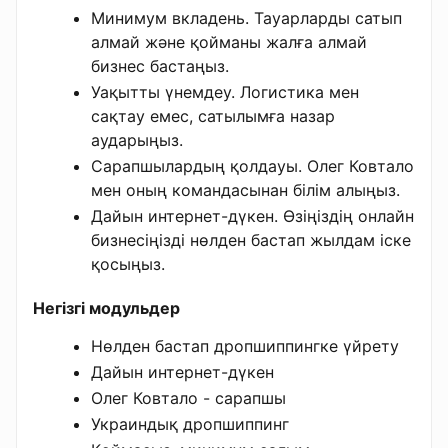
Минимум вкладень. Тауарларды сатып
алмай және қойманы жалға алмай
бизнес бастаңыз.
Уақытты үнемдеу. Логистика мен
сақтау емес, сатылымға назар
аударыңыз.
Сарапшылардың қолдауы. Олег Ковтало
мен оның командасынан білім алыңыз.
Дайын интернет-дүкен. Өзіңіздің онлайн
бизнесіңізді нөлден бастап жылдам іске
қосыңыз.
Негізгі модульдер
Нөлден бастап дропшиппингке үйрету
Дайын интернет-дүкен
Олег Ковтало - сарапшы
Украиндық дропшиппинг