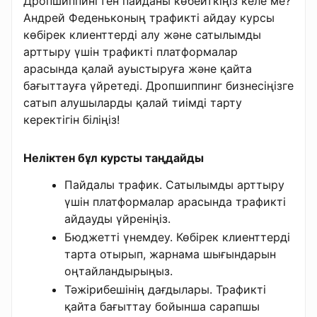
Дропшиппингтен пайданы көбейткіңіз келе ме?
Андрей Феденьконың трафикті айдау курсы
көбірек клиенттерді алу және сатылымды
арттыру үшін трафикті платформалар
арасында қалай ауыстыруға және қайта
бағыттауға үйретеді. Дропшиппинг бизнесіңізге
сатып алушыларды қалай тиімді тарту
керектігін біліңіз!
Неліктен бұл курсты таңдайды
Пайдалы трафик. Сатылымды арттыру
үшін платформалар арасында трафикті
айдауды үйреніңіз.
Бюджетті үнемдеу. Көбірек клиенттерді
тарта отырып, жарнама шығындарын
оңтайландырыңыз.
Тәжірибешінің дағдылары. Трафикті
қайта бағыттау бойынша сарапшы