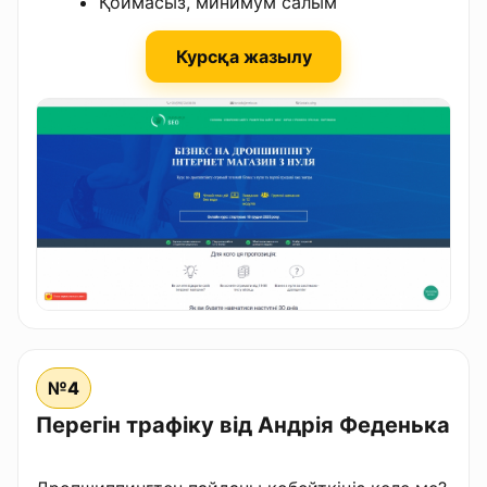
Қоймасыз, минимум салым
Курсқа жазылу
№4
Перегін трафіку від Андрія Феденька