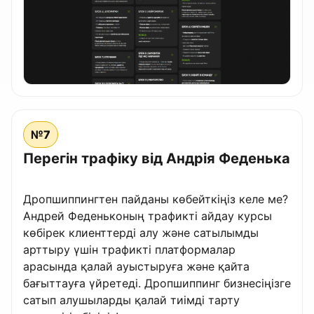
№7
Перегін трафіку від Андрія Феденька
Дропшиппингтен пайданы көбейткіңіз келе ме?
Андрей Феденьконың трафикті айдау курсы
көбірек клиенттерді алу және сатылымды
арттыру үшін трафикті платформалар
арасында қалай ауыстыруға және қайта
бағыттауға үйретеді. Дропшиппинг бизнесіңізге
сатып алушыларды қалай тиімді тарту