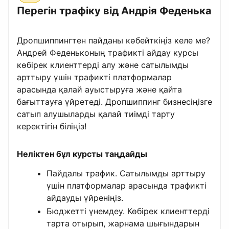
Перегін трафіку від Андрія Феденька
Дропшиппингтен пайданы көбейткіңіз келе ме?
Андрей Феденьконың трафикті айдау курсы
көбірек клиенттерді алу және сатылымды
арттыру үшін трафикті платформалар
арасында қалай ауыстыруға және қайта
бағыттауға үйретеді. Дропшиппинг бизнесіңізге
сатып алушыларды қалай тиімді тарту
керектігін біліңіз!
Неліктен бұл курсты таңдайды
Пайдалы трафик. Сатылымды арттыру
үшін платформалар арасында трафикті
айдауды үйреніңіз.
Бюджетті үнемдеу. Көбірек клиенттерді
тарта отырып, жарнама шығындарын