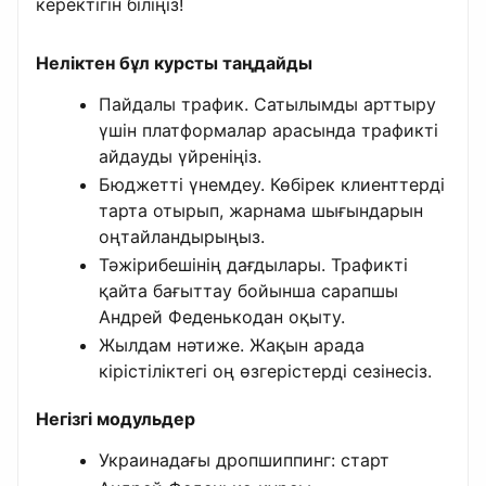
керектігін біліңіз!
Неліктен бұл курсты таңдайды
Пайдалы трафик. Сатылымды арттыру
үшін платформалар арасында трафикті
айдауды үйреніңіз.
Бюджетті үнемдеу. Көбірек клиенттерді
тарта отырып, жарнама шығындарын
оңтайландырыңыз.
Тәжірибешінің дағдылары. Трафикті
қайта бағыттау бойынша сарапшы
Андрей Феденькодан оқыту.
Жылдам нәтиже. Жақын арада
кірістіліктегі оң өзгерістерді сезінесіз.
Негізгі модульдер
Украинадағы дропшиппинг: старт