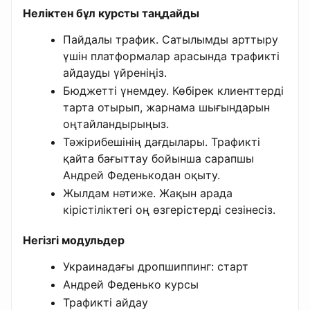
Неліктен бұл курсты таңдайды
Пайдалы трафик. Сатылымды арттыру
үшін платформалар арасында трафикті
айдауды үйреніңіз.
Бюджетті үнемдеу. Көбірек клиенттерді
тарта отырып, жарнама шығындарын
оңтайландырыңыз.
Тәжірибешінің дағдылары. Трафикті
қайта бағыттау бойынша сарапшы
Андрей Феденькодан оқыту.
Жылдам нәтиже. Жақын арада
кірістіліктегі оң өзгерістерді сезінесіз.
Негізгі модульдер
Украинадағы дропшиппинг: старт
Андрей Феденько курсы
Трафикті айдау