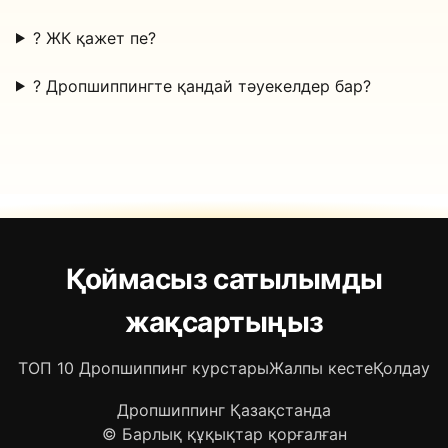
?
ЖК қажет пе?
?
Дропшиппингте қандай тәуекелдер бар?
Қоймасыз сатылымды
жақсартыңыз
ТОП 10 Дропшиппинг курстары
Жалпы кесте
Қолдау
Дропшиппинг Қазақстанда
© Барлық құқықтар қорғалған