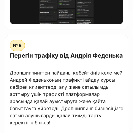
№5
Перегін трафіку від Андрія Феденька
Дропшиппингтен пайданы көбейткіңіз келе ме?
Андрей Феденьконың трафикті айдау курсы
көбірек клиенттерді алу және сатылымды
арттыру үшін трафикті платформалар
арасында қалай ауыстыруға және қайта
бағыттауға үйретеді. Дропшиппинг бизнесіңізге
сатып алушыларды қалай тиімді тарту
керектігін біліңіз!