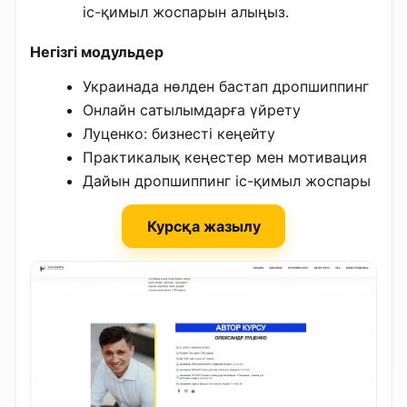
іс-қимыл жоспарын алыңыз.
Негізгі модульдер
Украинада нөлден бастап дропшиппинг
Онлайн сатылымдарға үйрету
Луценко: бизнесті кеңейту
Практикалық кеңестер мен мотивация
Дайын дропшиппинг іс-қимыл жоспары
Курсқа жазылу