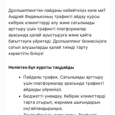
Дропшиппингтен пайданы көбейткіңіз келе ме?
Андрей Феденьконың трафикті айдау курсы
көбірек клиенттерді алу және сатылымды
арттыру үшін трафикті платформалар
арасында қалай ауыстыруға және қайта
бағыттауға үйретеді. Дропшиппинг бизнесіңізге
сатып алушыларды қалай тиімді тарту
керектігін біліңіз!
Неліктен бұл курсты таңдайды
Пайдалы трафик. Сатылымды арттыру
үшін платформалар арасында трафикті
айдауды үйреніңіз.
Бюджетті үнемдеу. Көбірек клиенттерді
тарта отырып, жарнама шығындарын
оңтайландырыңыз.