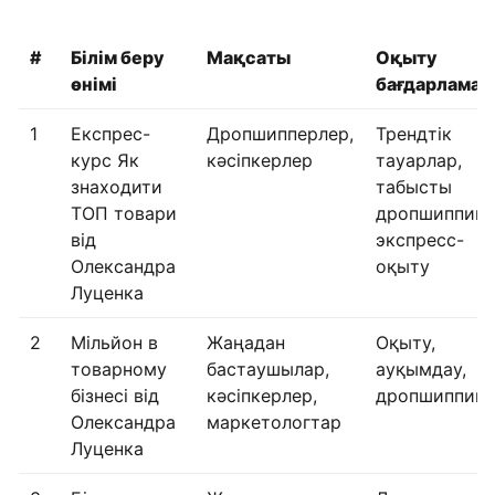
#
Білім беру
Мақсаты
Оқыту
өнімі
бағдарлама
1
Експрес-
Дропшипперлер,
Трендтік
курс Як
кәсіпкерлер
тауарлар,
знаходити
табысты
ТОП товари
дропшиппинг
від
экспресс-
Олександра
оқыту
Луценка
2
Мільйон в
Жаңадан
Оқыту,
товарному
бастаушылар,
ауқымдау,
бізнесі від
кәсіпкерлер,
дропшиппинг
Олександра
маркетологтар
Луценка