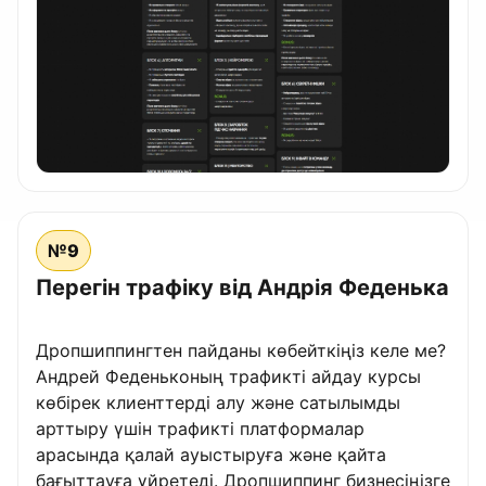
№9
Перегін трафіку від Андрія Феденька
Дропшиппингтен пайданы көбейткіңіз келе ме?
Андрей Феденьконың трафикті айдау курсы
көбірек клиенттерді алу және сатылымды
арттыру үшін трафикті платформалар
арасында қалай ауыстыруға және қайта
бағыттауға үйретеді. Дропшиппинг бизнесіңізге