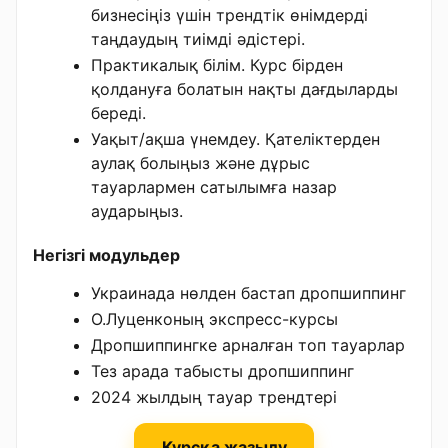
бизнесіңіз үшін трендтік өнімдерді
таңдаудың тиімді әдістері.
Практикалық білім. Курс бірден
қолдануға болатын нақты дағдыларды
береді.
Уақыт/ақша үнемдеу. Қателіктерден
аулақ болыңыз және дұрыс
тауарлармен сатылымға назар
аударыңыз.
Негізгі модульдер
Украинада нөлден бастап дропшиппинг
О.Луценконың экспресс-курсы
Дропшиппингке арналған топ тауарлар
Тез арада табысты дропшиппинг
2024 жылдың тауар трендтері
Курсқа жазылу