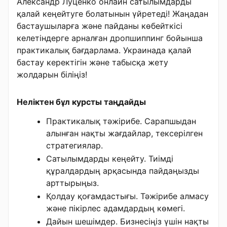
Александр Луценко онлайн сатылымдарды
қалай кеңейтуге болатынын үйретеді! Жаңадан
бастаушыларға және пайданы көбейткісі
келетіндерге арналған дропшиппинг бойынша
практикалық бағдарлама. Украинада қалай
бастау керектігін және табысқа жету
жолдарын біліңіз!
Неліктен бұл курсты таңдайды
Практикалық тәжірибе. Сарапшыдан
алынған нақты жағдайлар, тексерілген
стратегиялар.
Сатылымдарды кеңейту. Тиімді
құралдардың арқасында пайдаңызды
арттырыңыз.
Қолдау қоғамдастығы. Тәжірибе алмасу
және пікірлес адамдардың көмегі.
Дайын шешімдер. Бизнесіңіз үшін нақты