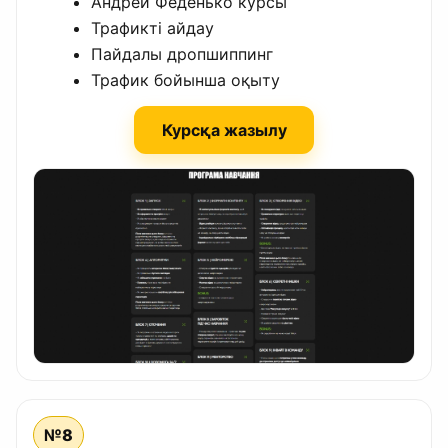
Андрей Феденько курсы
Трафикті айдау
Пайдалы дропшиппинг
Трафик бойынша оқыту
Курсқа жазылу
№8