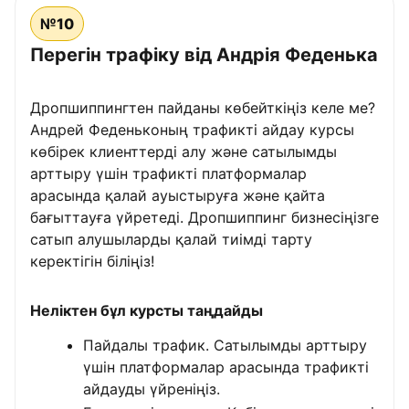
№10
Перегін трафіку від Андрія Феденька
Дропшиппингтен пайданы көбейткіңіз келе ме?
Андрей Феденьконың трафикті айдау курсы
көбірек клиенттерді алу және сатылымды
арттыру үшін трафикті платформалар
арасында қалай ауыстыруға және қайта
бағыттауға үйретеді. Дропшиппинг бизнесіңізге
сатып алушыларды қалай тиімді тарту
керектігін біліңіз!
Неліктен бұл курсты таңдайды
Пайдалы трафик. Сатылымды арттыру
үшін платформалар арасында трафикті
айдауды үйреніңіз.