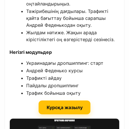
оңтайландырыңыз.
Тәжірибешінің дағдылары. Трафикті
қайта бағыттау бойынша сарапшы
Андрей Феденькодан оқыту.
Жылдам нәтиже. Жақын арада
кірістіліктегі оң өзгерістерді сезінесіз.
Негізгі модульдер
Украинадағы дропшиппинг: старт
Андрей Феденько курсы
Трафикті айдау
Пайдалы дропшиппинг
Трафик бойынша оқыту
Курсқа жазылу