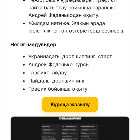
Тәжірибешінің дағдылары. Трафикті
қайта бағыттау бойынша сарапшы
Андрей Феденькодан оқыту.
Жылдам нәтиже. Жақын арада
кірістіліктегі оң өзгерістерді сезінесіз.
Негізгі модульдер
Украинадағы дропшиппинг: старт
Андрей Феденько курсы
Трафикті айдау
Пайдалы дропшиппинг
Трафик бойынша оқыту
Курсқа жазылу