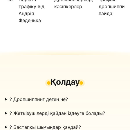
трафіку від
кәсіпкерлер
дропшиппинг
Андрія
пайда
Феденька
Қолдау
?
Дропшиппинг деген не?
?
Жеткізушілерді қайдан іздеуге болады?
?
Бастапқы шығындар қандай?