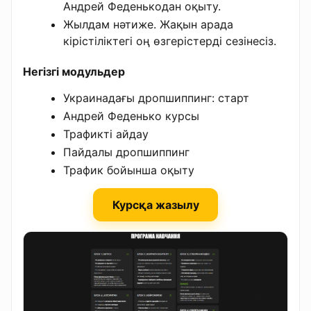
Андрей Феденькодан оқыту.
Жылдам нәтиже. Жақын арада
кірістіліктегі оң өзгерістерді сезінесіз.
Негізгі модульдер
Украинадағы дропшиппинг: старт
Андрей Феденько курсы
Трафикті айдау
Пайдалы дропшиппинг
Трафик бойынша оқыту
Курсқа жазылу