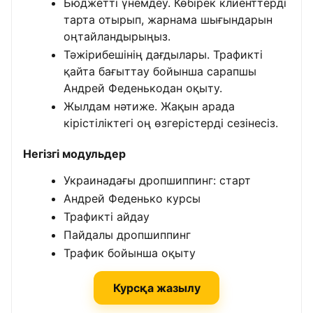
Бюджетті үнемдеу. Көбірек клиенттерді
тарта отырып, жарнама шығындарын
оңтайландырыңыз.
Тәжірибешінің дағдылары. Трафикті
қайта бағыттау бойынша сарапшы
Андрей Феденькодан оқыту.
Жылдам нәтиже. Жақын арада
кірістіліктегі оң өзгерістерді сезінесіз.
Негізгі модульдер
Украинадағы дропшиппинг: старт
Андрей Феденько курсы
Трафикті айдау
Пайдалы дропшиппинг
Трафик бойынша оқыту
Курсқа жазылу