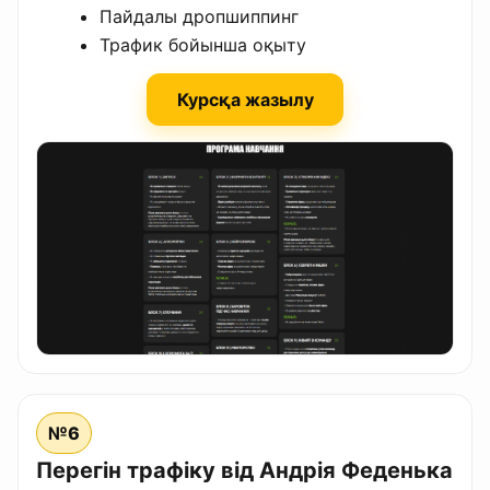
Пайдалы дропшиппинг
Трафик бойынша оқыту
Курсқа жазылу
№6
Перегін трафіку від Андрія Феденька