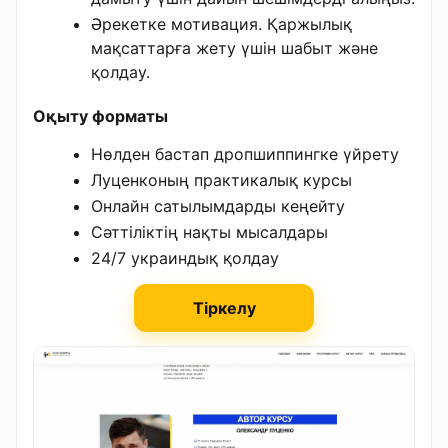
Әрекетке мотивация. Қаржылық
мақсаттарға жету үшін шабыт және
қолдау.
Оқыту форматы
Нөлден бастап дропшиппингке үйрету
Луценконың практикалық курсы
Онлайн сатылымдарды кеңейту
Сәттіліктің нақты мысалдары
24/7 украиндық қолдау
Тіркелу