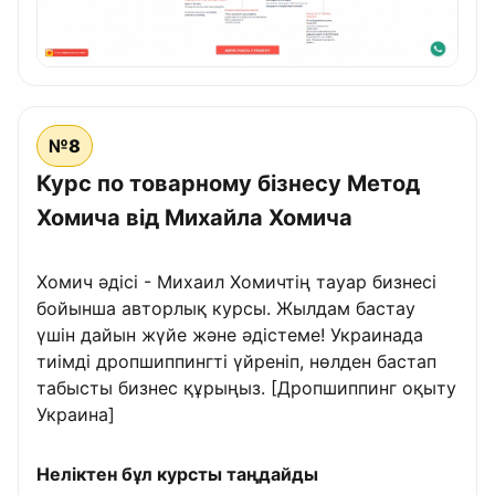
№8
Курс по товарному бізнесу Метод
Хомича від Михайла Хомича
Хомич әдісі - Михаил Хомичтің тауар бизнесі
бойынша авторлық курсы. Жылдам бастау
үшін дайын жүйе және әдістеме! Украинада
тиімді дропшиппингті үйреніп, нөлден бастап
табысты бизнес құрыңыз. [Дропшиппинг оқыту
Украина]
Неліктен бұл курсты таңдайды