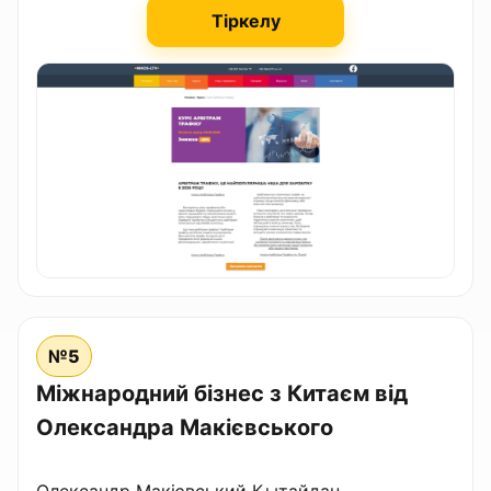
Тіркелу
№5
Міжнародний бізнес з Китаєм від
Олександра Макієвського
Олександр Макієвський Қытайдан