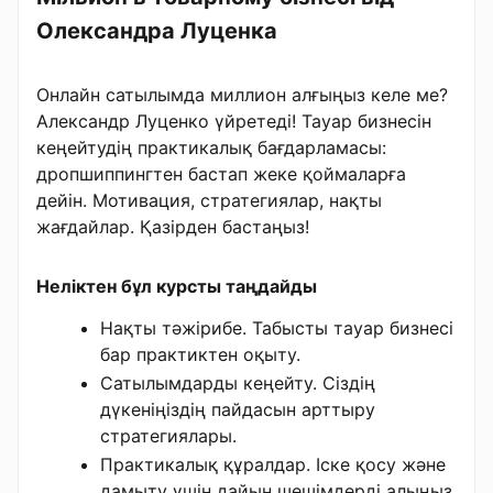
Олександра Луценка
Онлайн сатылымда миллион алғыңыз келе ме?
Александр Луценко үйретеді! Тауар бизнесін
кеңейтудің практикалық бағдарламасы:
дропшиппингтен бастап жеке қоймаларға
дейін. Мотивация, стратегиялар, нақты
жағдайлар. Қазірден бастаңыз!
Неліктен бұл курсты таңдайды
Нақты тәжірибе. Табысты тауар бизнесі
бар практиктен оқыту.
Сатылымдарды кеңейту. Сіздің
дүкеніңіздің пайдасын арттыру
стратегиялары.
Практикалық құралдар. Іске қосу және
дамыту үшін дайын шешімдерді алыңыз.