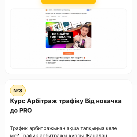
№3
Курс Арбітраж трафіку Від новачка
до PRO
Трафик арбитражынан ақша тапқыңыз келе
ме? Трафик арбитражы курсы Жаңадан