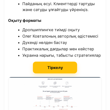
Пайданың өсуі. Клиенттерді тартуды
және сатуды ұлғайтуды үйреніңіз.
Оқыту форматы
Дропшиппингке тиімді оқыту
Олег Ковталоның авторлық әдістемесі
Дүкенді нөлден бастау
Практикалық дағдылар мен кейстер
Украина нарығы, табысты стратегиялар
Тіркелу