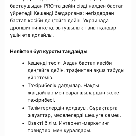
бастаушыдан PRO-ға дейін сізді нөлден бастап
үйретеді! Кешенді бағдарлама: негіздерден
бастап кәсіби деңгейге дейін. Украинада
дропшиппингке қызығушылық танытқандар
үшін өте қолайлы.
Неліктен бұл курсты таңдайды
Кешенді тәсіл. Аздан бастап кәсіби
деңгейге дейін, трафиктен ақша табуды
үйретеміз.
Тәжірибелік дағдылар. Нақты
жағдайлар мен сарапшылардың жеке
тәжірибесі.
Тәлімгерлердің қолдауы. Сұрақтарға
жауаптар, мәселелерді шешуге көмек.
Өзекті білім. Интернет-маркетинг
трендтері мен құралдары.