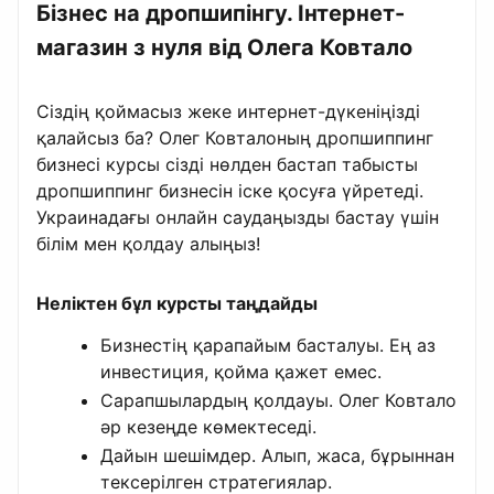
Бізнес на дропшипінгу. Інтернет-
магазин з нуля від Олега Ковтало
Сіздің қоймасыз жеке интернет-дүкеніңізді
қалайсыз ба? Олег Ковталоның дропшиппинг
бизнесі курсы сізді нөлден бастап табысты
дропшиппинг бизнесін іске қосуға үйретеді.
Украинадағы онлайн саудаңызды бастау үшін
білім мен қолдау алыңыз!
Неліктен бұл курсты таңдайды
Бизнестің қарапайым басталуы. Ең аз
инвестиция, қойма қажет емес.
Сарапшылардың қолдауы. Олег Ковтало
әр кезеңде көмектеседі.
Дайын шешімдер. Алып, жаса, бұрыннан
тексерілген стратегиялар.