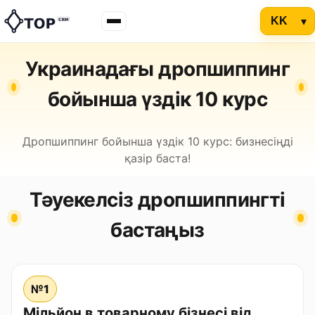
Украинадағы дропшиппинг
бойынша үздік 10 курс
Дропшиппинг бойынша үздік 10 курс: бизнесіңді
қазір баста!
Тәуекелсіз дропшиппингті
бастаңыз
№1
Мільйон в товарному бізнесі від