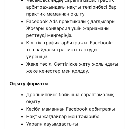
Чесановскийдің сараптамасы. Трафик
арбитражындағы нақты тәжірибесі бар
практик-маманнан оқыту.
Facebook Ads практикалық дағдылары.
Жоғары конверсия үшін жарнаманы
реттеуді меңгеріңіз.
Кілттік трафик арбитражы. Facebook-
тен пайдалы трафикті тартуды
үйреніңіз.
Жеке тәсіл. Сәттілікке жету жолындағы
жеке кеңестер мен қолдау.
Оқыту форматы
Дропшиппинг бойынша сараптамалық
оқыту
Кәсіби маманнан Facebook арбитражы
Нақты жағдайлар мен тәжірибе
Украин қауымдастығы