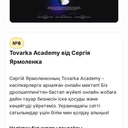
№6
Tovarka Academy від Сергія
Ярмоленка
Сергій Ярмоленконың Tovarka Academy -
кәсіпкерлерге арналған онлайн мектеп! Біз
дропшиппингтен бастап жүйелі онлайн жобаға
дейін тауар бизнесін іске қосуды және
кеңейтуді үйретеміз. Украинадағы сәтті
сатылымдар үшін білім мен қолдау алыңыз!