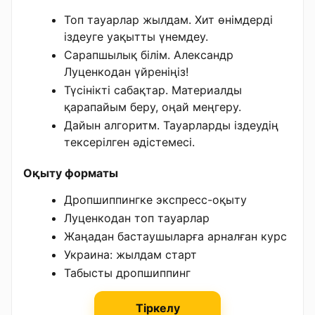
Топ тауарлар жылдам. Хит өнімдерді
іздеуге уақытты үнемдеу.
Сарапшылық білім. Александр
Луценкодан үйреніңіз!
Түсінікті сабақтар. Материалды
қарапайым беру, оңай меңгеру.
Дайын алгоритм. Тауарларды іздеудің
тексерілген әдістемесі.
Оқыту форматы
Дропшиппингке экспресс-оқыту
Луценкодан топ тауарлар
Жаңадан бастаушыларға арналған курс
Украина: жылдам старт
Табысты дропшиппинг
Тіркелу