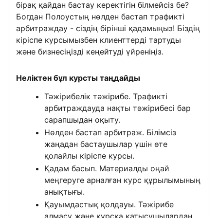
бірақ қайдан бастау керектігін білмейсіз бе?
Богдан Полоустың нөлден бастап трафикті
арбитраждау - сіздің бірінші қадамыңыз! Біздің
кіріспе курсымызбен клиенттерді тартуды
және бизнесіңізді кеңейтуді үйреніңіз.
Неліктен бұл курсты таңдайды
Тәжірибелік тәжірибе. Трафикті
арбитраждауда нақты тәжірибесі бар
сарапшыдан оқыту.
Нөлден бастап арбитраж. Білімсіз
жаңадан бастаушылар үшін өте
қолайлы кіріспе курсы.
Қадам басып. Материалды оңай
меңгеруге арналған курс құрылымының
анықтығы.
Қауымдастық қолдауы. Тәжірибе
алмасу және курсқа қатысушылардан