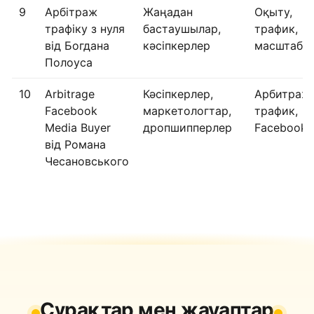
9
Арбітраж
Жаңадан
Оқыту,
трафіку з нуля
бастаушылар,
трафик,
від Богдана
кәсіпкерлер
масштабт
Полоуса
10
Arbitrage
Кәсіпкерлер,
Арбитраж,
Facebook
маркетологтар,
трафик,
Media Buyer
дропшипперлер
Facebook 
від Романа
Чесановського
Сұрақтар мен жауаптар