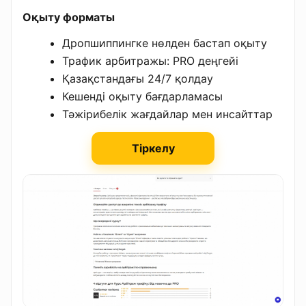
Оқыту форматы
Дропшиппингке нөлден бастап оқыту
Трафик арбитражы: PRO деңгейі
Қазақстандағы 24/7 қолдау
Кешенді оқыту бағдарламасы
Тәжірибелік жағдайлар мен инсайттар
Тіркелу