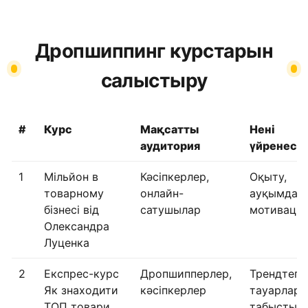
Дропшиппинг курстарын
салыстыру
#
Курс
Мақсатты
Нені
аудитория
үйренесіз
1
Мільйон в
Кәсіпкерлер,
Оқыту,
товарному
онлайн-
ауқымдау,
бізнесі від
сатушылар
мотиваци
Олександра
Луценка
2
Експрес-курс
Дропшипперлер,
Трендтегі
Як знаходити
кәсіпкерлер
тауарлар,
ТОП товари
табысты