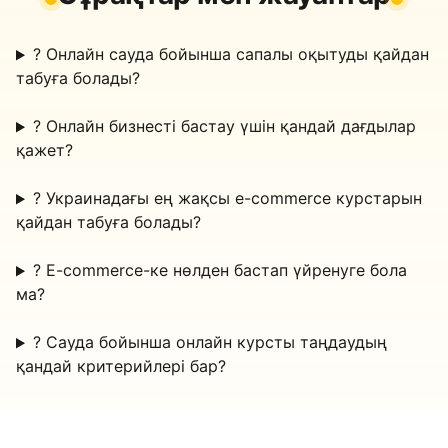
?
Онлайн сауда бойынша сапалы оқытуды қайдан
табуға болады?
?
Онлайн бизнесті бастау үшін қандай дағдылар
қажет?
?
Украинадағы ең жақсы e-commerce курстарын
қайдан табуға болады?
?
E-commerce-ке нөлден бастап үйренуге бола
ма?
?
Сауда бойынша онлайн курсты таңдаудың
қандай критерийлері бар?