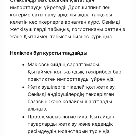
импорттауды үйретеді! Дропшиппинг пен
көтерме сатып алу арқылы ақша тапқысы
келетін кәсіпкерлерге арналған курс. Сенімді
жеткізушілерді табыңыз, логистиканы реттеңіз
және Қытаймен табысты бизнес құрыңыз.
Неліктен бұл курсты таңдайды
Макієвськийдің сараптамасы.
Қытаймен көп жылдық тәжірибесі бар
практиктен импорттауды үйреніңіз.
Жеткізушілерге тікелей қол жеткізу.
Сенімді өндірушілердің тексерілген
базасын және қолайлы шарттарды
алыңыз.
Проблемасыз логистика. Қытайдан
тауарларды жеткізу және кедендік
ресімдеудің нюанстарын түсініңіз.