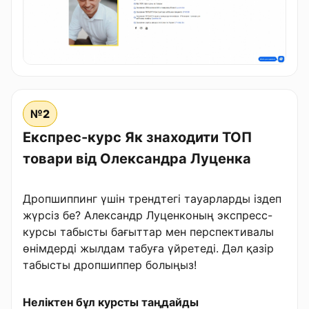
№2
Експрес-курс Як знаходити ТОП
товари від Олександра Луценка
Дропшиппинг үшін трендтегі тауарларды іздеп
жүрсіз бе? Александр Луценконың экспресс-
курсы табысты бағыттар мен перспективалы
өнімдерді жылдам табуға үйретеді. Дәл қазір
табысты дропшиппер болыңыз!
Неліктен бұл курсты таңдайды