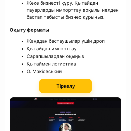
Жеке бизнесті құру. Қытайдан
тауарларды импорттау арқылы нөлден
бастап табысты бизнес құрыңыз.
Оқыту форматы
Жаңадан бастаушылар үшін дроп
Қытайдан импорттау
Сарапшылардан оқыңыз
Қытаймен логистика
О. Макієвський
Тіркелу