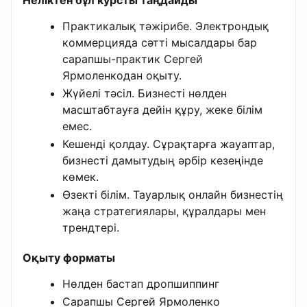
Неліктен бұл курсты таңдайды
Практикалық тәжірибе. Электрондық
коммерцияда сәтті мысалдары бар
сарапшы-практик Сергей
Ярмоленкодан оқыту.
Жүйелі тәсіл. Бизнесті нөлден
масштабтауға дейін құру, жеке білім
емес.
Кешенді қолдау. Сұрақтарға жауаптар,
бизнесті дамытудың әрбір кезеңінде
көмек.
Өзекті білім. Тауарлық онлайн бизнестің
жаңа стратегиялары, құралдары мен
трендтері.
Оқыту форматы
Нөлден бастап дропшиппинг
Сарапшы Сергей Ярмоленко