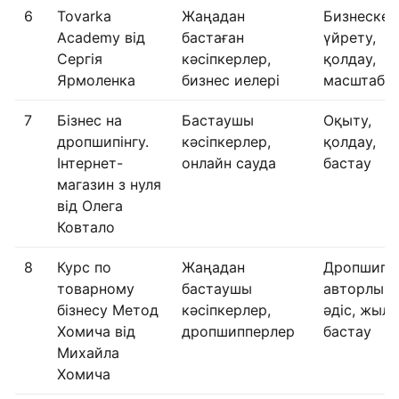
6
Tovarka
Жаңадан
Бизнеске
Academy від
бастаған
үйрету,
Сергія
кәсіпкерлер,
қолдау,
Ярмоленка
бизнес иелері
масштабт
7
Бізнес на
Бастаушы
Оқыту,
дропшипінгу.
кәсіпкерлер,
қолдау,
Інтернет-
онлайн сауда
бастау
магазин з нуля
від Олега
Ковтало
8
Курс по
Жаңадан
Дропшиппи
товарному
бастаушы
авторлық
бізнесу Метод
кәсіпкерлер,
әдіс, жыл
Хомича від
дропшипперлер
бастау
Михайла
Хомича