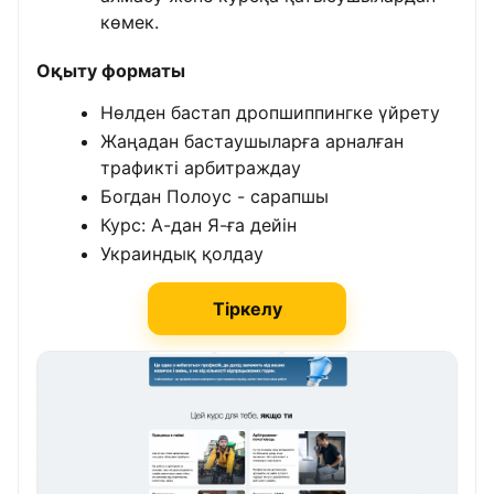
көмек.
Оқыту форматы
Нөлден бастап дропшиппингке үйрету
Жаңадан бастаушыларға арналған
трафикті арбитраждау
Богдан Полоус - сарапшы
Курс: А-дан Я-ға дейін
Украиндық қолдау
Тіркелу