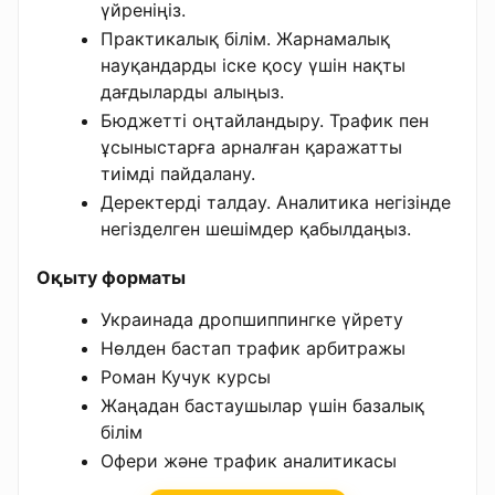
үйреніңіз.
Практикалық білім. Жарнамалық
науқандарды іске қосу үшін нақты
дағдыларды алыңыз.
Бюджетті оңтайландыру. Трафик пен
ұсыныстарға арналған қаражатты
тиімді пайдалану.
Деректерді талдау. Аналитика негізінде
негізделген шешімдер қабылдаңыз.
Оқыту форматы
Украинада дропшиппингке үйрету
Нөлден бастап трафик арбитражы
Роман Кучук курсы
Жаңадан бастаушылар үшін базалық
білім
Офери және трафик аналитикасы