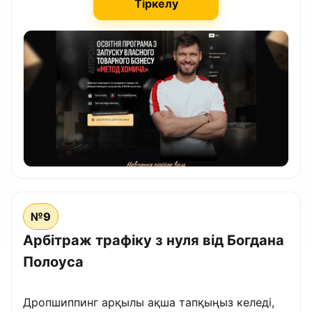
Тіркелу
№9
Арбітраж трафіку з нуля від Богдана
Полоуса
Дропшиппинг арқылы ақша тапқыңыз келеді,