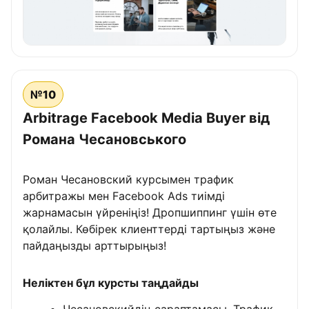
№10
Arbitrage Facebook Media Buyer від
Романа Чесановського
Роман Чесановский курсымен трафик
арбитражы мен Facebook Ads тиімді
жарнамасын үйреніңіз! Дропшиппинг үшін өте
қолайлы. Көбірек клиенттерді тартыңыз және
пайдаңызды арттырыңыз!
Неліктен бұл курсты таңдайды