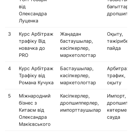
від
бағыттар,
Олександра
дропшипп
Луценка
3
Курс Арбітраж
Жаңадан
Оқыту,
трафіку Від
бастаушылар,
тәжірибе,
новачка до
кәсіпкерлер,
пайда
PRO
маркетологтар
4
Курс Арбітраж
Бастаушылар,
Арбитраж,
Трафіку від
кәсіпкерлер,
трафик,
Романа Кучука
маркетологтар
оқыту
5
Міжнародний
Кәсіпкерлер,
Импорт,
бізнес з
дропшипперлер,
дропшиппи
Китаєм від
импорттаушылар
көтерме
Олександра
сауда
Макієвського