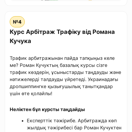
№4
Курс Арбітраж Трафіку від Романа
Кучука
Трафик арбитражынан пайда тапқыңыз келе
ме? Роман Кучуктың базалық курсы сізге
трафик көздерін, ұсыныстарды таңдауды және
нәтижелерді талдауды үйретеді. Украинадағы
дропшиппингке қызығушылық танытқандар
үшін өте қолайлы!
Неліктен бұл курсты таңдайды
Експерттік тәжірибе. Арбитражда көп
жылдық тәжірибесі бар Роман Кучуктен