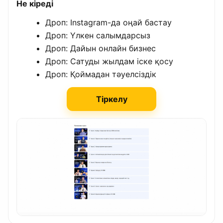
Не кіреді
Дроп: Instagram-да оңай бастау
Дроп: Үлкен салымдарсыз
Дроп: Дайын онлайн бизнес
Дроп: Сатуды жылдам іске қосу
Дроп: Қоймадан тәуелсіздік
Тіркелу