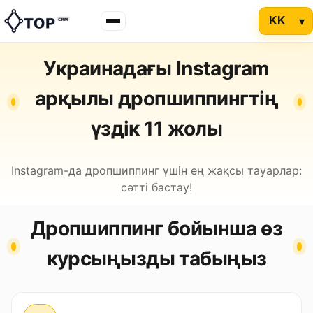
Украинадағы Instagram
арқылы дропшиппингтің
үздік 11 жолы
Instagram-да дропшиппинг үшін ең жақсы тауарлар:
сәтті бастау!
Дропшиппинг бойынша өз
курсыңызды табыңыз