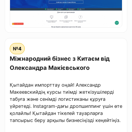
№4
Міжнародний бізнес з Китаєм від
Олександра Макієвського
Қытайдан импорттау оңай! Александр
Макеевскийдің курсы тиімді жеткізушілерді
табуға және сенімді логистиканы құруға
үйретеді. Instagram-дағы дропшиппинг үшін өте
қолайлы! Қытайдан тікелей тауарларға
тапсырыс беру арқылы бизнесіңізді кеңейтіңіз.