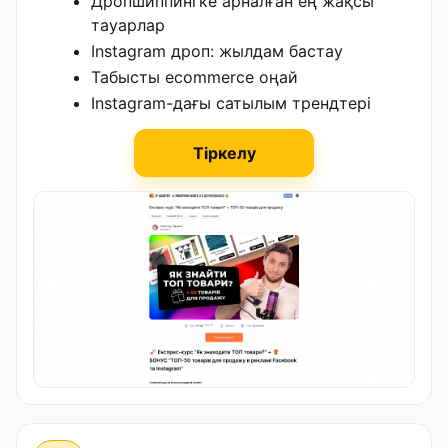
Дропшиппингке арналған ең жақсы
тауарлар
Instagram дроп: жылдам бастау
Табысты ecommerce оңай
Instagram-дағы сатылым трендтері
Тіркелу