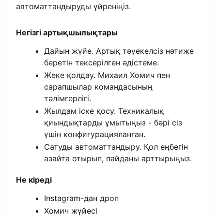
автоматтандыруды үйреніңіз.
Негізгі артықшылықтары
Дайын жүйе. Артық тәуекелсіз нәтиже
беретін тексерілген әдістеме.
Жеке қолдау. Михаил Хомич пен
сарапшылар командасының
тәлімгерлігі.
Жылдам іске қосу. Техникалық
қиындықтарды ұмытыңыз - бәрі сіз
үшін конфигурацияланған.
Сатуды автоматтандыру. Қол еңбегін
азайта отырып, пайданы арттырыңыз.
Не кіреді
Instagram-дан дроп
Хомич жүйесі