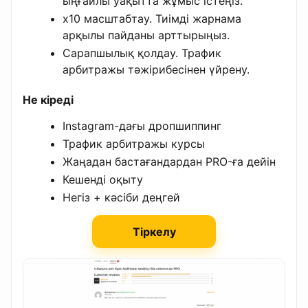
ыңғайлы уақытта жұмыс істеңіз.
x10 масштабтау. Тиімді жарнама
арқылы пайданы арттырыңыз.
Сарапшылық қолдау. Трафик
арбитражы тәжірибесінен үйрену.
Не кіреді
Instagram-дағы дропшиппинг
Трафик арбитражы курсы
Жаңадан бастағандардан PRO-ға дейін
Кешенді оқыту
Негіз + кәсіби деңгей
Тіркелу