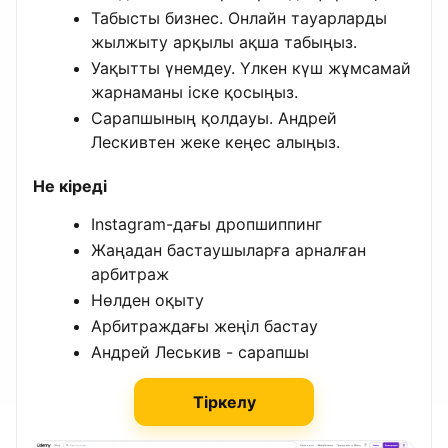
Табысты бизнес. Онлайн тауарларды
жылжыту арқылы ақша табыңыз.
Уақытты үнемдеу. Үлкен күш жұмсамай
жарнаманы іске қосыңыз.
Сарапшының қолдауы. Андрей
Лескивтен жеке кеңес алыңыз.
Не кіреді
Instagram-дағы дропшиппинг
Жаңадан бастаушыларға арналған
арбитраж
Нөлден оқыту
Арбитраждағы жеңіл бастау
Андрей Леськив - сарапшы
Тіркелу