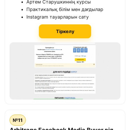
Артем Старушкиннің курсы
Практикалық білім мен дағдылар
Instagram тауарларын сату
Тіркелу
№11
Arbitrage Facebook Media Buyer від