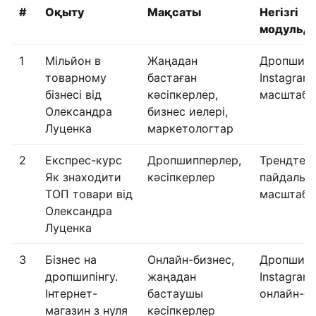
#
Оқыту
Мақсаты
Негізгі
модульд
1
Мільйон в
Жаңадан
Дропшипп
товарному
бастаған
Instagram,
бізнесі від
кәсіпкерлер,
масштабт
Олександра
бизнес иелері,
Луценка
маркетологтар
2
Експрес-курс
Дропшипперлер,
Трендтер,
Як знаходити
кәсіпкерлер
пайдалыл
ТОП товари від
масштабт
Олександра
Луценка
3
Бізнес на
Онлайн-бизнес,
Дропшипп
дропшипінгу.
жаңадан
Instagram,
Інтернет-
бастаушы
онлайн-б
магазин з нуля
кәсіпкерлер