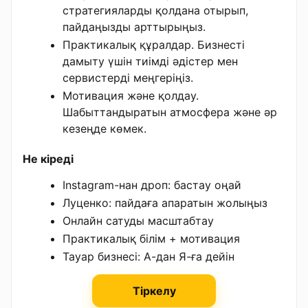
стратегияларды қолдана отырып,
пайдаңызды арттырыңыз.
Практикалық құралдар. Бизнесті
дамыту үшін тиімді әдістер мен
сервистерді меңгеріңіз.
Мотивация және қолдау.
Шабыттандыратын атмосфера және әр
кезеңде көмек.
Не кіреді
Instagram-нан дроп: бастау оңай
Луценко: пайдаға апаратын жолыңыз
Онлайн сатуды масштабтау
Практикалық білім + мотивация
Тауар бизнесі: А-дан Я-ға дейін
Тіркелу