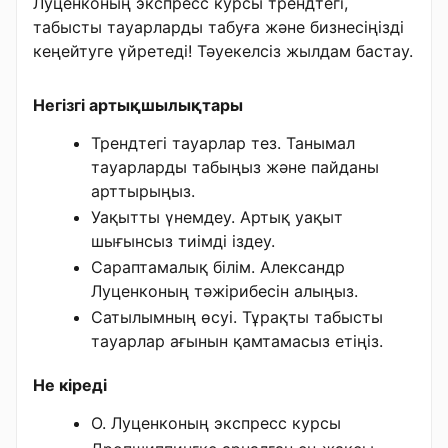
Луценконың экспресс курсы трендтегі,
табысты тауарларды табуға және бизнесіңізді
кеңейтуге үйретеді! Тәуекелсіз жылдам бастау.
Негізгі артықшылықтары
Трендтегі тауарлар тез. Танымал
тауарларды табыңыз және пайданы
арттырыңыз.
Уақытты үнемдеу. Артық уақыт
шығынсыз тиімді іздеу.
Сараптамалық білім. Александр
Луценконың тәжірибесін алыңыз.
Сатылымның өсуі. Тұрақты табысты
тауарлар ағынын қамтамасыз етіңіз.
Не кіреді
О. Луценконың экспресс курсы