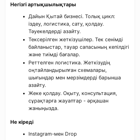
Негізгі артықшылықтары
Дайын Қытай бизнесі. Толық цикл:
іздеу, логистика, сату, қолдау.
Тәуекелдерді азайту.
Тексерілген жеткізушілер. Тек сенімді
байланыстар, тауар сапасының кепілдігі
және тиімді бағалар.
Реттелген логистика. Жеткізудің
оңтайландырылған схемалары,
шығындар мен мерзімдерді барынша
азайту.
Жеке қолдау. Оқыту, консультация,
сұрақтарға жауаптар - әрқашан
жаныңызда.
Не кіреді
Instagram-мен Drop