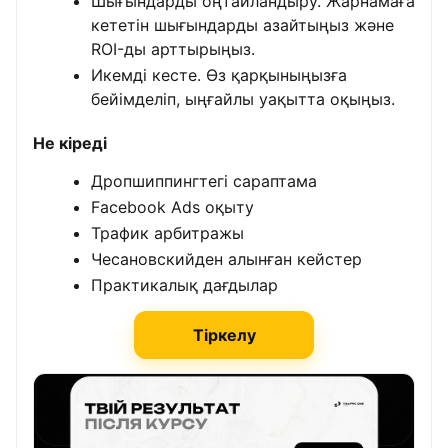
Шығындарды оңтайландыру. Жарнамаға
кететін шығындарды азайтыңыз және
ROI-ды арттырыңыз.
Икемді кесте. Өз қарқыныңызға
бейімделіп, ыңғайлы уақытта оқыңыз.
Не кіреді
Дропшиппингтегі сараптама
Facebook Ads оқыту
Трафик арбитражы
Чесановскийден алынған кейстер
Практикалық дағдылар
Тіркелу