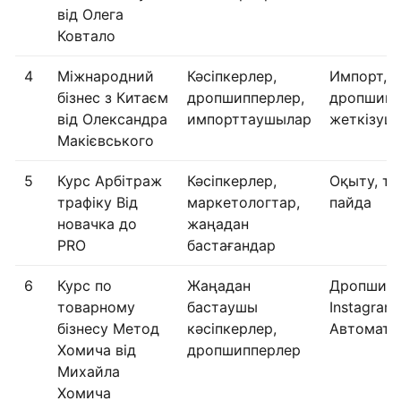
від Олега
Ковтало
4
Міжнародний
Кәсіпкерлер,
Импорт,
бізнес з Китаєм
дропшипперлер,
дропшипп
від Олександра
импорттаушылар
жеткізуші
Макієвського
5
Курс Арбітраж
Кәсіпкерлер,
Оқыту, тр
трафіку Від
маркетологтар,
пайда
новачка до
жаңадан
PRO
бастағандар
6
Курс по
Жаңадан
Дропшипп
товарному
бастаушы
Instagram,
бізнесу Метод
кәсіпкерлер,
Автоматт
Хомича від
дропшипперлер
Михайла
Хомича