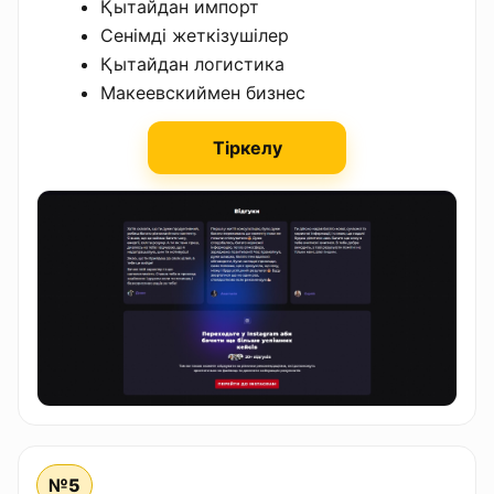
Қытайдан импорт
Сенімді жеткізушілер
Қытайдан логистика
Макеевскиймен бизнес
Тіркелу
№5