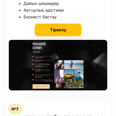
Дайын шешімдер
Авторлық әдістеме
Бизнесті бастау
Тіркелу
№7