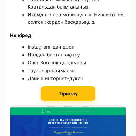
Ковтальдан білім алыңыз.
Икемділік пен мобильділік. Бизнесті кез
келген жерден басқарыңыз.
Не кіреді
Instagram-дан дроп
Нөлден бастап оқыту
Олег Ковтальдың курсы
Тауарлар қоймасыз
Дайын интернет-дүкен
Тіркелу