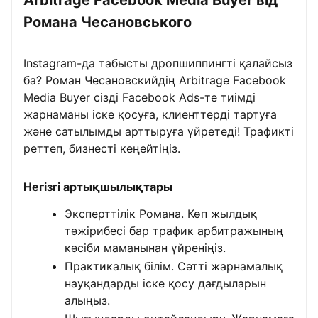
Романа Чесановського
Instagram-да табысты дропшиппингті қалайсыз
ба? Роман Чесановскийдің Arbitrage Facebook
Media Buyer сізді Facebook Ads-те тиімді
жарнаманы іске қосуға, клиенттерді тартуға
және сатылымды арттыруға үйретеді! Трафикті
реттеп, бизнесті кеңейтіңіз.
Негізгі артықшылықтары
Эксперттілік Романа. Көп жылдық
тәжірибесі бар трафик арбитражының
кәсіби маманынан үйреніңіз.
Практикалық білім. Сәтті жарнамалық
науқандарды іске қосу дағдыларын
алыңыз.