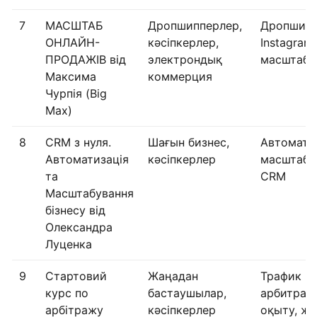
7
МАСШТАБ
Дропшипперлер,
Дропшипп
ОНЛАЙН-
кәсіпкерлер,
Instagram,
ПРОДАЖІВ від
электрондық
масштабт
Максима
коммерция
Чурпія (Big
Max)
8
CRM з нуля.
Шағын бизнес,
Автоматт
Автоматизація
кәсіпкерлер
масштабт
та
CRM
Масштабування
бізнесу від
Олександра
Луценка
9
Стартовий
Жаңадан
Трафик
курс по
бастаушылар,
арбитраж
арбітражу
кәсіпкерлер
оқыту, ж