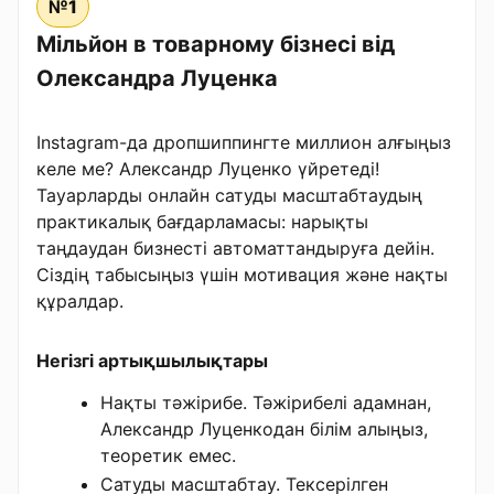
№1
Мільйон в товарному бізнесі від
Олександра Луценка
Instagram-да дропшиппингте миллион алғыңыз
келе ме? Александр Луценко үйретеді!
Тауарларды онлайн сатуды масштабтаудың
практикалық бағдарламасы: нарықты
таңдаудан бизнесті автоматтандыруға дейін.
Сіздің табысыңыз үшін мотивация және нақты
құралдар.
Негізгі артықшылықтары
Нақты тәжірибе. Тәжірибелі адамнан,
Александр Луценкодан білім алыңыз,
теоретик емес.
Сатуды масштабтау. Тексерілген