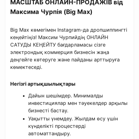
МАСШТАБ ОНЛАЙН-ПРОДАЖІВ від
Максима Чурпія (Big Max)
Big Max көмегімен Instagram-да дропшиппингті
кеңейтіңіз! Максим Чурпийдің ОНЛАЙН
САТУДЫ КЕҢЕЙТУ бағдарламасы сізге
электрондық коммерция бизнесін жаңа
деңгейге көтеруге және пайданы арттыруға
көмектеседі.
Негізгі артықшылықтары
Дайын шешімдер. Минималды
инвестициялар мен тәуекелдер арқылы
бизнесті бастау.
Уақытты үнемдеу. Жылдам өсу үшін
күнделікті процестерді
автоматтандыру.