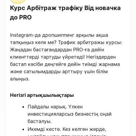
Курс Арбітраж трафіку Від новачка
до PRO
Instagram-да дропшиппинг арқылы ақша
тапқыңыз келе ме? Трафик арбитражы курсы:
Жаңадан бастағандардан PRO-ға дейін
клиенттерді тартуды үйретеді! Негіздерден
бастап кәсіби деңгейге дейін тиімді жарнама
және сатылымдарды арттыру үшін білім
алыңыз.
Негізгі артықшылықтары
Пайдалы нарық. Үлкен
инвестицияларсыз бизнестің оңай
басталуы.
Икемді кесте. Кез келген жерде,