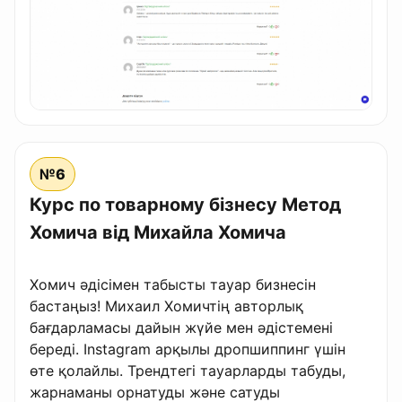
№6
Курс по товарному бізнесу Метод
Хомича від Михайла Хомича
Хомич әдісімен табысты тауар бизнесін
бастаңыз! Михаил Хомичтің авторлық
бағдарламасы дайын жүйе мен әдістемені
береді. Instagram арқылы дропшиппинг үшін
өте қолайлы. Трендтегі тауарларды табуды,
жарнаманы орнатуды және сатуды