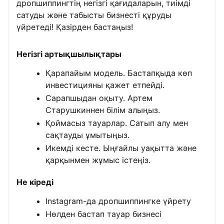
дропшиппингтің негізгі қағидаларын, тиімді
сатуды және табысты бизнесті құруды
үйретеді! Қазірден бастаңыз!
Негізгі артықшылықтары
Қарапайым модель. Бастапқыда көп
инвестицияны қажет етпейді.
Сарапшыдан оқыту. Артем
Старушкиннен білім алыңыз.
Қоймасыз тауарлар. Сатып алу мен
сақтауды ұмытыңыз.
Икемді кесте. Ыңғайлы уақытта және
қарқынмен жұмыс істеңіз.
Не кіреді
Instagram-да дропшиппингке үйрету
Нөлден бастап тауар бизнесі