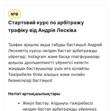
№9
Стартовий курс по арбітражу
трафіку від Андрія Лесківа
Трафик арқылы ақша табуды бастаңыз! Андрей
Лескивтің курсы нөлден бастап арбитражды
үйретеді. Instagram және басқа платформалар
арқылы дропшиппингті үйренгісі келетін
жаңадан бастаушылар үшін өте қолайлы.
Тәжірибелік білім алыңыз және онлайн
бизнесіңізді бастаңыз!
Негізгі артықшылықтары
Жеңіл бастау. Алдыңғы тәжірибесіз
нөлден бастап арбитражды үйреніңіз.