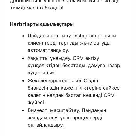
дропшиппинг үшін өте қолайлы! Бизнесіңізді
тиімді масштабтаңыз!
Негізгі артықшылықтары
Пайданы арттыру. Instagram арқылы
клиенттерді тартуды және сатуды
автоматтандыру.
Уақытты үнемдеу. CRM енгізу
күнделіктіден босатады, дамуға назар
аударыңыз.
Жекелендірілген тәсіл. Сіздің
бизнесіңіздің қажеттіліктеріне сәйкес
келетін нөлден бастап кешенді CRM
жүйесі.
Бизнесті масштабтау. Пайданың
жылдам өсуі үшін процестерді
оңтайландыру.