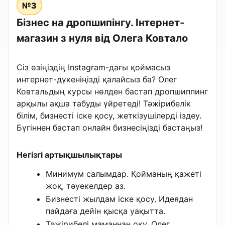
№3
Бізнес на дропшипінгу. Інтернет-
магазин з нуля від Олега Ковтало
Сіз өзіңіздің Instagram-дағы қоймасыз
интернет-дүкеніңізді қалайсыз ба? Олег
Ковтальдың курсы нөлден бастап дропшиппинг
арқылы ақша табуды үйретеді! Тәжірибелік
білім, бизнесті іске қосу, жеткізушілерді іздеу.
Бүгіннен бастап онлайн бизнесіңізді бастаңыз!
Негізгі артықшылықтары
Минимум салымдар. Қойманың қажеті
жоқ, тәуекелдер аз.
Бизнесті жылдам іске қосу. Идеядан
пайдаға дейін қысқа уақытта.
Тәжірибелі маманнан оқу. Олег