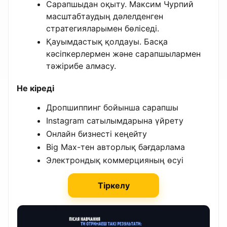
Сарапшыдан оқыту. Максим Чурпий
масштабтаудың дәлелденген
стратегияларымен бөліседі.
Қауымдастық қолдауы. Басқа
кәсіпкерлермен және сарапшылармен
тәжірибе алмасу.
Не кіреді
Дропшиппинг бойынша сарапшы
Instagram сатылымдарына үйрету
Онлайн бизнесті кеңейту
Big Max-тен авторлық бағдарлама
Электрондық коммерцияның өсуі
Тіркелу