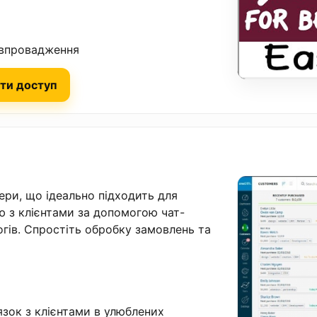
 впровадження
ти доступ
ри, що ідеально підходить для
ю з клієнтами за допомогою чат-
огів. Спростіть обробку замовлень та
язок з клієнтами в улюблених