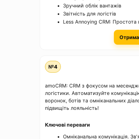
Зручний облік вантажів
Звітність для логістів
Less Annoying CRM: Простота
Отрима
№4
amoCRM: CRM з фокусом на месендже
логістики. Автоматизуйте комунікаці
воронок, ботів та омніканальних діал
підвищіть лояльність!
Ключові переваги
Омніканальна комунікація. Зв'