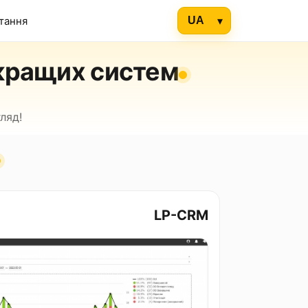
итання
 кращих систем
ляд!
LP-CRM