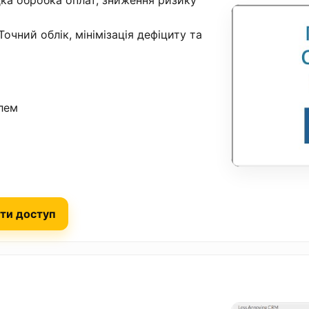
ка обробка оплат, зниження ризику
очний облік, мінімізація дефіциту та
блем
ти доступ