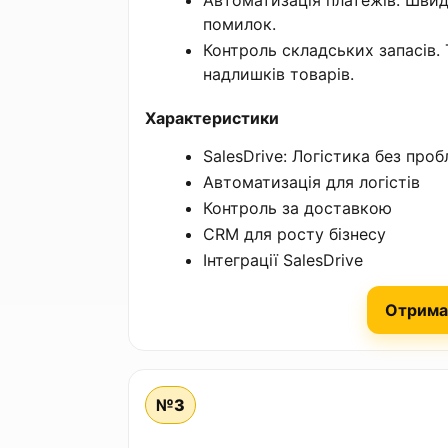
Автоматизація платежів. Швид
помилок.
Контроль складських запасів. Т
надлишків товарів.
Характеристики
SalesDrive: Логістика без про
Автоматизація для логістів
Контроль за доставкою
CRM для росту бізнесу
Інтеграції SalesDrive
Отрима
№3