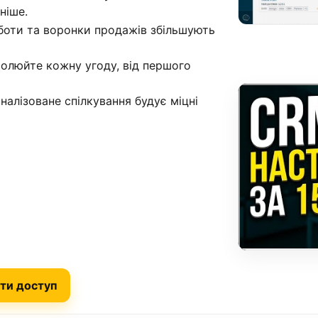
ніше.
боти та воронки продажів збільшують
ролюйте кожну угоду, від першого
налізоване спілкування будує міцні
ти доступ