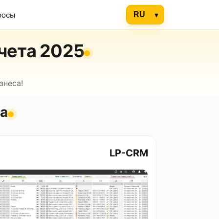
росы
чета 2025
знеса!
са
LP-CRM