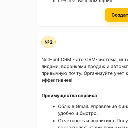
LP-CRM: Ваш помощник
Создат
№2
NetHunt CRM - это CRM-система, инте
лидами, воронками продаж и автомат
привычную почту. Организуйте учет 
эффективнее!
Преимущества сервиса
Облік в Gmail. Управление фи
удобно и быстро.
Отчетность и аналитика. Пол
показателях, чтобы принимат