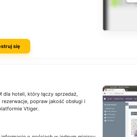
struj się
la hoteli, który łączy sprzedaż,
j rezerwacje, popraw jakość obsługi i
platformie Vtiger.
e informacje o gościach w jednym miejscu