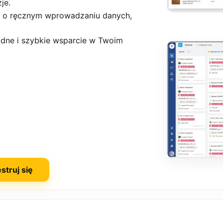
je.
j o ręcznym wprowadzaniu danych,
odne i szybkie wsparcie w Twoim
struj się