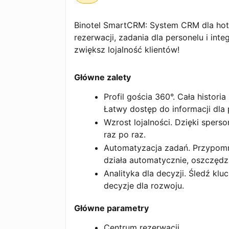
Binotel SmartCRM: System CRM dla hoteli
rezerwacji, zadania dla personelu i inte
zwiększ lojalność klientów!
Główne zalety
Profil gościa 360°. Cała histori
Łatwy dostęp do informacji dla p
Wzrost lojalności. Dzięki sper
raz po raz.
Automatyzacja zadań. Przypomni
działa automatycznie, oszczędz
Analityka dla decyzji. Śledź kl
decyzje dla rozwoju.
Główne parametry
Centrum rezerwacji