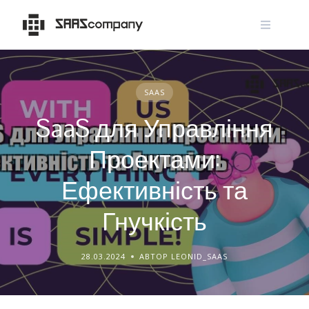
Skip
to
content
SAAS
SaaS для Управління
Проектами:
Ефективність та
Гнучкість
28.03.2024
АВТОР LEONID_SAAS