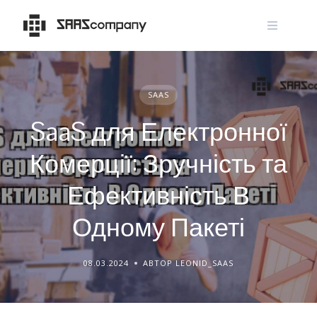
Skip
to
content
SAAS
SaaS для Електронної
Комерції: Зручність та
Ефективність В
Одному Пакеті
08.03.2024
АВТОР LEONID_SAAS