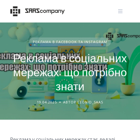
Skip
to
content
РЕКЛАМА В FACEBOOK ТА INSTAGRAM
Реклама в соціальних
мережах: що потрібно
знати
19.04.2025
АВТОР LEONID_SAAS
Реклама у соціальних мережах стає дедалі