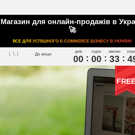
Магазин для онлайн-продажів в Укра
🚀
ВСЕ ДЛЯ УСПІШНОГО E-COMMERCE БІЗНЕСУ В УКРАЇНІ!
днів
годин
хвилин
секу
До кінця:
00
0
0
3
3
4
FRE