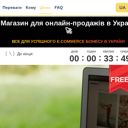
Переваги
Кому
Демо
FAQ
UA
Магазин для онлайн-продажів в Укра
🚀
ВСЕ ДЛЯ УСПІШНОГО E-COMMERCE БІЗНЕСУ В УКРАЇНІ!
днів
годин
хвилин
секу
До кінця:
00
0
0
3
3
4
FRE